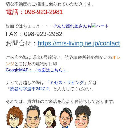
切な不動産のご相談に乗らせていただきます。
電話：098-923-2981
対面ではちょっと・・・
そんな照れ屋さんも
FAX：098-923-2982
お問合せ：
https://mrs-living.ne.jp/contact
ご来店の際は 県道6号線沿い、読谷診療所斜め向かいの
オレ
ンジ
と
こげ茶
の建物が目印
GoogleMAP：（地図はこちら）
ナビでお越しの際は
「ミセス・リビング」
又は、
「読谷村字波平2427-2」
と入力してください。
それでは、貴方様のご来店を心よりお待ちしております。