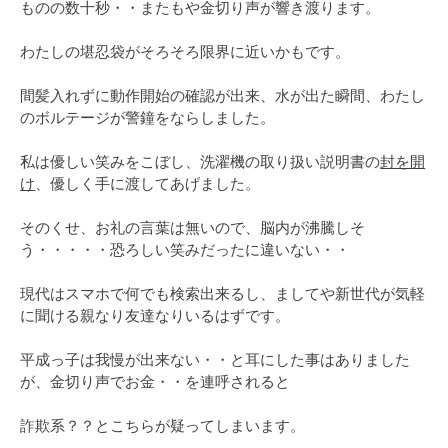
ものの数十秒・・またもや金切り声が響き渡ります。
わたしの堪忍袋がそろそろ限界に近いかもです。
間髪入れずに動作開始の確認が出来、水が出た瞬間、わたし
のボルテージが警鐘をならしました。
私は優しい笑みをこぼし、洗濯機の取り扱い説明書の
封を開
け
、優しく手に渡してあげました。
そのくせ、お礼の言葉は無いので、脳内が沸騰しそ
う・・・・・恐ろしい笑みだったに違いない・・
現代はスマホで何でも検索出来るし、ましてや新世代が気軽
に聞ける親なり友達なりいるはずです。
平成っ子は我慢が出来ない・・と耳にした事はありました
が、金切り声でお金・・を連呼されると
詐欺系？？とこちらが疑ってしまいます。