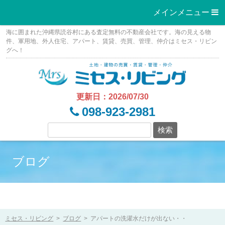
メインメニュー 
Skip
海に囲まれた沖縄県読谷村にある査定無料の不動産会社です。海の見える物
to
件、軍用地、外人住宅、アパート、賃貸、売買、管理、仲介はミセス・リビン
グへ！
content
更新日：2026/07/30
098-923-2981
ブログ
ミセス・リビング
>
ブログ
>
アパートの洗濯水だけが出ない・・