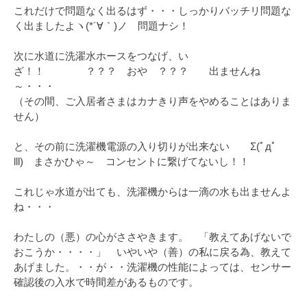
これだけで問題なく出るはず・・・しっかりバッチリ問題な
く出ましたよヽ(*´∀｀)ノ 問題ナシ！
次に水道に洗濯水ホースをつなげ、い
ざ！！ ？？？ おや ？？？ 出ませんね
～・・・
（その間、ご入居者さまはカナきり声をやめることはありま
せん）
と、その前に洗濯機電源の入り切りが出来ない Σ(ﾟдﾟ
lll) まさかひゃ～ コンセントに繋げてないし！！
これじゃ水道が出ても、洗濯機からは一滴の水も出ませんよ
ね・・・
わたしの（悪）の心がささやきます。 「教えてあげないで
おこうか・・・・」 いやいや（善）の私に戻る為、教えて
あげました。・・が・・洗濯機の性能によっては、センサー
確認後の入水で時間差があるものです。