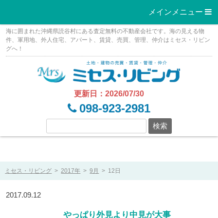
メインメニュー 
Skip
海に囲まれた沖縄県読谷村にある査定無料の不動産会社です。海の見える物
to
件、軍用地、外人住宅、アパート、賃貸、売買、管理、仲介はミセス・リビン
グへ！
content
更新日：2026/07/30
098-923-2981
ミセス・リビング
>
2017年
>
9月
>
12日
2017.09.12
やっぱり外見より中見が大事