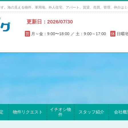
です。海の見える物件、軍用地、外人住宅、アパート、賃貸、売買、管理、仲介はミ
更新日：2026/07/30
営
月～金：9:00〜18:00 ／ 土：9:00～17:00
休
日曜
イチオシ物
定
物件リクエスト
スタッフ紹介
会社概
件