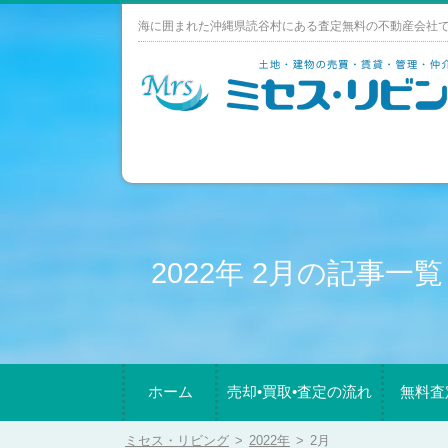
Skip
海に囲まれた沖縄県読谷村にある査定無料の不動産会社
to
content
2022年 2月の記事一覧
ホーム
売却•買取•査定の流れ
無料査
ミセス・リビング
>
2022年
>
2月