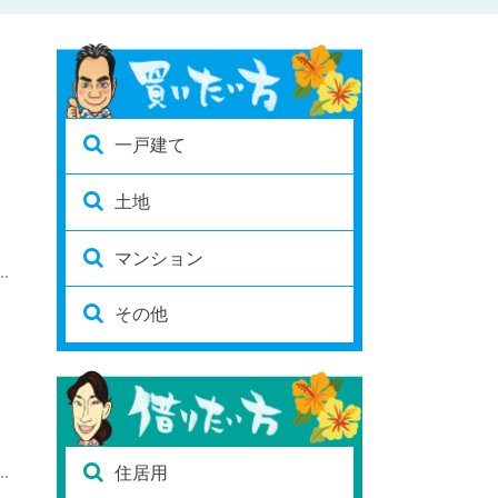
一戸建て
土地
マンション
その他
住居用