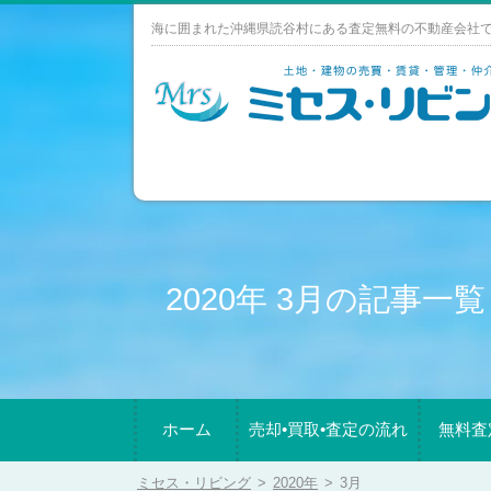
Skip
海に囲まれた沖縄県読谷村にある査定無料の不動産会社
to
content
2020年 3月の記事一覧
ホーム
売却•買取•査定の流れ
無料査
ミセス・リビング
>
2020年
>
3月