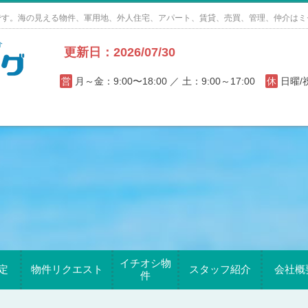
です。海の見える物件、軍用地、外人住宅、アパート、賃貸、売買、管理、仲介はミ
更新日：2026/07/30
営
月～金：9:00〜18:00 ／ 土：9:00～17:00
休
日曜
イチオシ物
定
物件リクエスト
スタッフ紹介
会社概
件