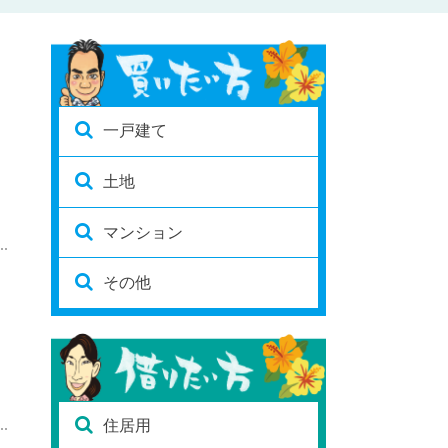
一戸建て
土地
マンション
その他
住居用