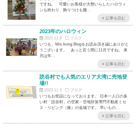
ですね。 可愛いお客様が大勢いらしたハロウィ
ンも終わり、飾りつけも撤…
記事を読む
2023年のハロウィン
2023.11.8
ブログ
いつも、Mrs.living Blogをお読み頂き誠にありがと
うございます。 あっと言う間に11月ですね。 来
月は年…
記事を読む
読谷村でも人気のエリア大湾に売地登
場!!
2023.11.3
ブログ
いつもお世話になっております。 日本一人口の多
い村「読谷村」の空家・空地対策専門不動産ミセ
ス・リビング（株）の金城です。 早いもの…
記事を読む