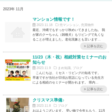
2023年 11月
マンション情報です！
2023.11.18
売マンション
,
売買物件
最近、沖縄でもすっかり秋めいてきましたね。 我
が家のクーちゃん（雑種犬）もリビングで丸くな
ることが増えました。老化現象とも言います…
記事を読む
11/23（木・祝）相続対策セミナーのお
知らせ
2023.11.9
まめ知識
,
ブログ
こんにちは、ミセス・リビングの知名です。
早速ですが当社が日頃お世話になっている先生方
による相続のセミナーが開かれます。 県内…
記事を読む
クリスマス準備♪
2023.11.8
ブログ
おはようございます。 早い物で今年ももう、11月