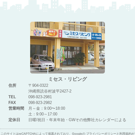
ミセス・リビング
住所
〒904-0322
沖縄県読谷村波平2427-2
TEL
098-923-2981
FAX
098-923-2982
営業時間
月～金：9:00〜18:00
土：9:00～17:00
定休日
日曜/祝日・年末年始・GWその他弊社カレンダーによる
このサイトはreCAPTCHAによって保護されており、Googleの
プライバシーポリシー
と
利用規約
が