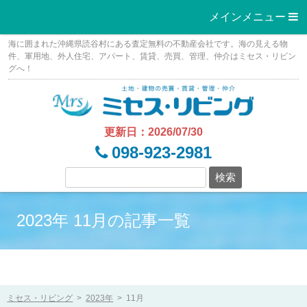
メインメニュー 
Skip
海に囲まれた沖縄県読谷村にある査定無料の不動産会社です。海の見える物
to
件、軍用地、外人住宅、アパート、賃貸、売買、管理、仲介はミセス・リビン
グへ！
content
更新日：2026/07/30
098-923-2981
2023年 11月の記事一覧
ミセス・リビング
>
2023年
>
11月