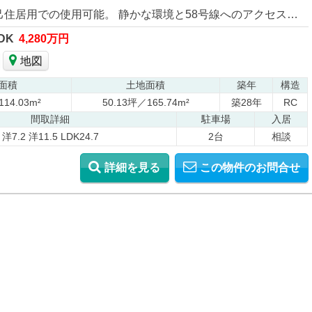
現在賃貸中にて内覧不可、お引越し後は自己住居用での使用可能。 静かな環境と58号線へのアクセスが便利なエリアです 二階建て建物で上下にバストイレ有り
DK
4,280万円
地図
面積
土地面積
築年
構造
114.03m²
50.13坪／165.74m²
築28年
RC
間取詳細
駐車場
入居
洋7.2 洋11.5 LDK24.7
2台
相談
詳細を見る
この物件のお問合せ