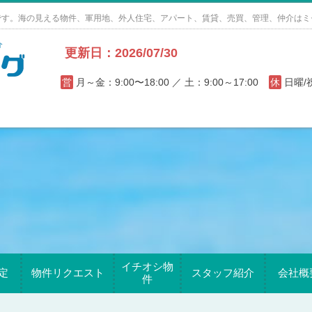
です。海の見える物件、軍用地、外人住宅、アパート、賃貸、売買、管理、仲介はミ
更新日：2026/07/30
営
月～金：9:00〜18:00 ／ 土：9:00～17:00
休
日曜
イチオシ物
定
物件リクエスト
スタッフ紹介
会社概
件