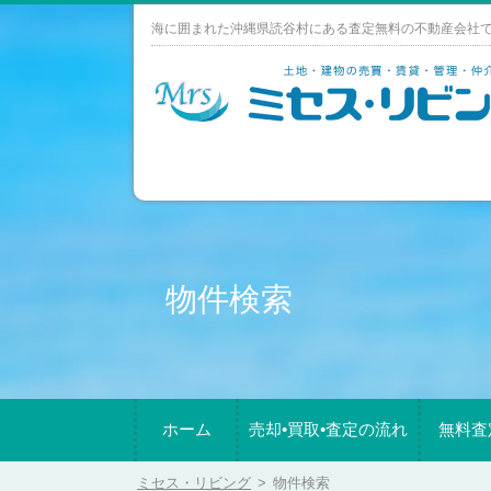
Skip
海に囲まれた沖縄県読谷村にある査定無料の不動産会社
to
content
物件検索
ホーム
売却•買取•査定の流れ
無料査
ミセス・リビング
>
物件検索