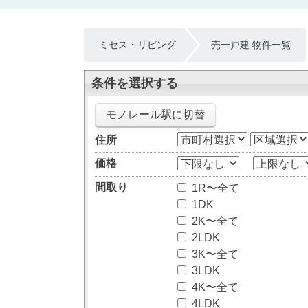
ミセス・リビング
売一戸建 物件一覧
条件を選択する
モノレール駅に切替
住所
価格
間取り
1R〜全て
1DK
2K〜全て
2LDK
3K〜全て
3LDK
4K〜全て
4LDK