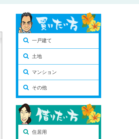
一戸建て
土地
マンション
その他
住居用