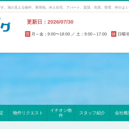
です。海の見える物件、軍用地、外人住宅、アパート、賃貸、売買、管理、仲介はミ
更新日：2026/07/30
営
月～金：9:00〜18:00 ／ 土：9:00～17:00
休
日曜
イチオシ物
定
物件リクエスト
スタッフ紹介
会社概
件