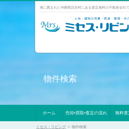
Skip
海に囲まれた沖縄県読谷村にある査定無料の不動産会社
to
content
物件検索
ホーム
売却•買取•査定の流れ
無料査
ミセス・リビング
>
物件検索