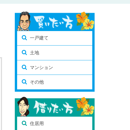
一戸建て
土地
マンション
その他
住居用