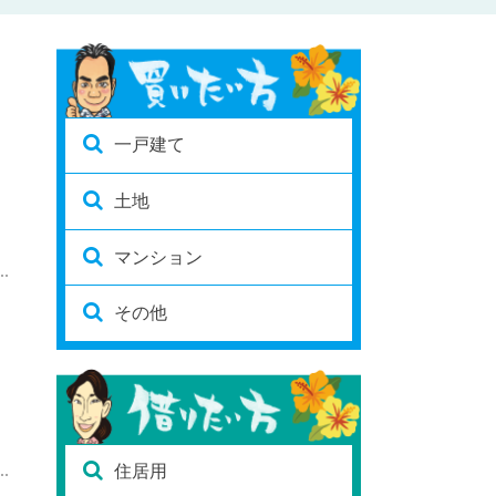
一戸建て
土地
マンション
その他
住居用