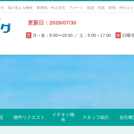
です。海の見える物件、軍用地、外人住宅、アパート、賃貸、売買、管理、仲介はミ
更新日：2026/07/30
営
月～金：9:00〜18:00 ／ 土：9:00～17:00
休
日曜
イチオシ物
定
物件リクエスト
スタッフ紹介
会社概
件