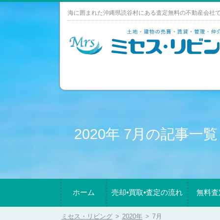
Skip
海に囲まれた沖縄県読谷村にある査定無料の不動産会社
to
content
2020年 7月の記事一覧
ホーム
売却•買取•査定の流れ
無料査
ミセス・リビング
>
2020年
>
7月