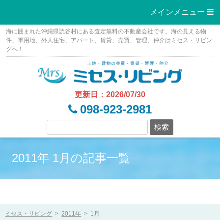
メインメニュー 
Skip
海に囲まれた沖縄県読谷村にある査定無料の不動産会社です。海の見える物
to
件、軍用地、外人住宅、アパート、賃貸、売買、管理、仲介はミセス・リビン
グへ！
content
更新日：2026/07/30
098-923-2981
2011年 1月の記事一覧
ミセス・リビング
>
2011年
>
1月