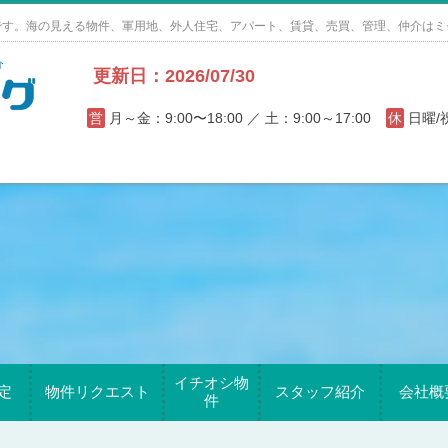
です。海の見える物件、軍用地、外人住宅、アパート、賃貸、売買、管理、仲介はミ
更新日：2026/07/30
営
月～金：9:00〜18:00 ／ 土：9:00～17:00
休
日曜
イチオシ物
定
物件リクエスト
スタッフ紹介
会社概
件