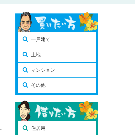
一戸建て
土地
マンション
その他
住居用