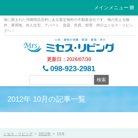
メインメニュー 
Skip
海に囲まれた沖縄県読谷村にある査定無料の不動産会社です。海の見える物
to
件、軍用地、外人住宅、アパート、賃貸、売買、管理、仲介はミセス・リビン
グへ！
content
更新日：2026/07/30
098-923-2981
2012年 10月の記事一覧
ミセス・リビング
>
2012年
>
10月