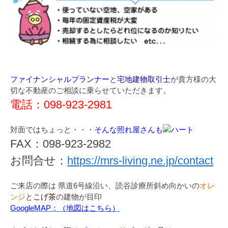
ファイナンシャルプランナー
と
宅地建物取引士
が貴方様の大
切な不動産のご相談に乗らせていただきます。
電話：098-923-2981
対面ではちょっと・・・
そんな照れ屋さんも
FAX：098-923-2982
お問合せ：
https://mrs-living.ne.jp/contact
ご来店の際は 県道6号線沿い、読谷診療所斜め向かいの
オレ
ンジ
と
こげ茶
の建物が目印
GoogleMAP：（地図はこちら）