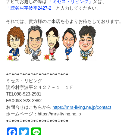
ナビでお越しの際は
「ミセス・リビング」
又は、
「読谷村字波平2427-2」
と入力してください。
それでは、貴方様のご来店を心よりお待ちしております。
●○●○●○●○●○●○●○●○●○●○●○●
ミセス・リビング
読谷村字波平２４２７－１ １Ｆ
TEL098-923-2981
FAX098-923-2982
お問合せはこちらから
https://mrs-living.ne.jp/contact
ホームページ：https://mrs-living.ne.jp
●○●○●○●○●○●○●○●○●○●○●○●
Facebook
Twitter
Line