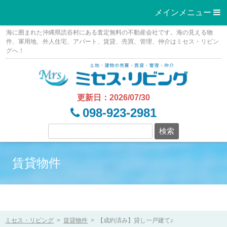
メインメニュー 
Skip
海に囲まれた沖縄県読谷村にある査定無料の不動産会社です。海の見える物
to
件、軍用地、外人住宅、アパート、賃貸、売買、管理、仲介はミセス・リビン
グへ！
content
更新日：2026/07/30
098-923-2981
賃貸物件
ミセス・リビング
>
賃貸物件
>
【成約済み】貸し一戸建て♪