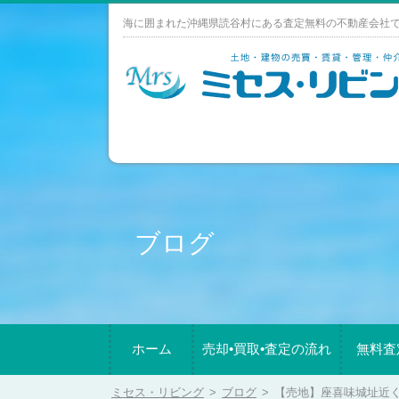
Skip
海に囲まれた沖縄県読谷村にある査定無料の不動産会社
to
content
ブログ
ホーム
売却•買取•査定の流れ
無料査
ミセス・リビング
>
ブログ
>
【売地】座喜味城址近く