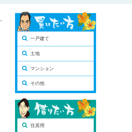
一戸建て
土地
マンション
その他
住居用