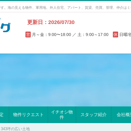
です。海の見える物件、軍用地、外人住宅、アパート、賃貸、売買、管理、仲介はミ
更新日：2026/07/30
営
月～金：9:00〜18:00 ／ 土：9:00～17:00
休
日曜
イチオシ物
定
物件リクエスト
スタッフ紹介
会社概
件
343坪の広い土地