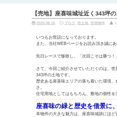
【売地】座喜味城址近く343坪
2026.06.16
ブログ
,
売土地
,
売買物件
ミ
いつもお世話になっております。
また、当社WEBページをお読み頂き誠に
先日レースで惨敗し、「次回こそは勝つ！
さて、今回ご紹介させていただくのは、世
343坪の土地です。
歴史ある座喜味エリアの落ち着いた環境、
さ。
住宅用地としてはもちろん、敷地の個性を
座喜味の緑と歴史を借景に
本物件の大きな魅力は、座喜味城跡にほど