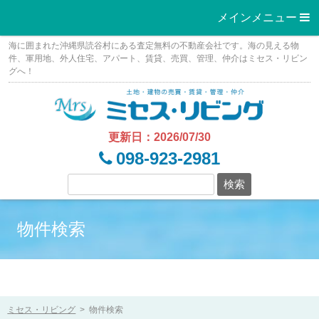
メインメニュー 
Skip
海に囲まれた沖縄県読谷村にある査定無料の不動産会社です。海の見える物
to
件、軍用地、外人住宅、アパート、賃貸、売買、管理、仲介はミセス・リビン
グへ！
content
更新日：2026/07/30
098-923-2981
物件検索
ミセス・リビング
>
物件検索