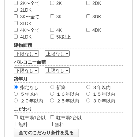
2K〜全て
2K
2DK
2LDK
3K〜全て
3K
3DK
3LDK
4K〜全て
4K
4DK
4LDK
5K以上
建物面積
バルコニー面積
築年月
指定なし
新築
３年以内
５年以内
１０年以内
１５年以内
２０年以内
２５年以内
３０年以内
こだわり
駐車場1台以
駐車場2台以
上無料
上無料
全てのこだわり条件を見る