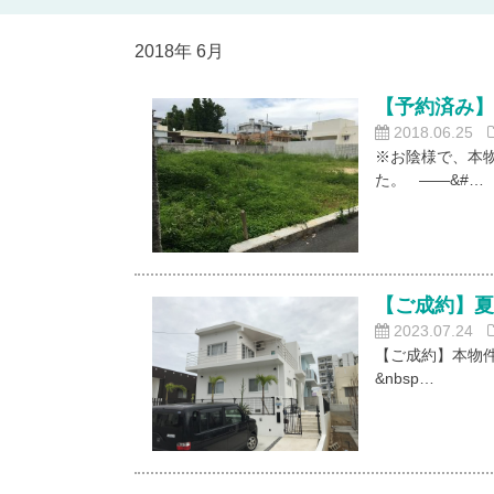
2018年 6月
【予約済み】
2018.06.25
※お陰様で、本
た。 ——&#…
【ご成約】
2023.07.24
【ご成約】本物
&nbsp…