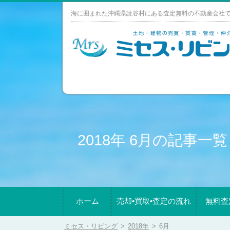
Skip
海に囲まれた沖縄県読谷村にある査定無料の不動産会社
to
content
2018年 6月の記事一覧
ホーム
売却•買取•査定の流れ
無料査
ミセス・リビング
>
2018年
>
6月