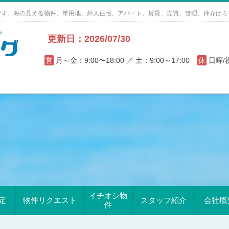
です。海の見える物件、軍用地、外人住宅、アパート、賃貸、売買、管理、仲介はミ
更新日：2026/07/30
営
月～金：9:00〜18:00 ／ 土：9:00～17:00
休
日曜
イチオシ物
定
物件リクエスト
スタッフ紹介
会社概
件