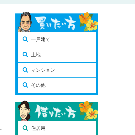
一戸建て
土地
マンション
その他
住居用