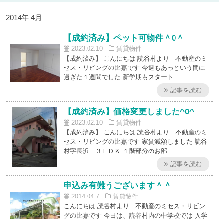
2014年 4月
【成約済み】ペット可物件＾0＾
2023.02.10
賃貸物件
【成約済み】 こんにちは 読谷村より 不動産のミ
セス・リビングの比嘉です 今週もあっという間に
過ぎた１週間でした 新学期もスタート…
記事を読む
【成約済み】価格変更しました^0^
2023.02.10
賃貸物件
【成約済み】 こんにちは 読谷村より 不動産のミ
セス・リビングの比嘉です 家賃減額しました 読谷
村字長浜 ３ＬＤＫ １階部分のお部…
記事を読む
申込み有難うございます＾＾
2014.04.7
賃貸物件
こんにちは 読谷村より 不動産のミセス・リビン
グの比嘉です 今日は、読谷村内の中学校では 入学