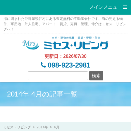
メインメニュー 
Skip
海に囲まれた沖縄県読谷村にある査定無料の不動産会社です。海の見える物
to
件、軍用地、外人住宅、アパート、賃貸、売買、管理、仲介はミセス・リビン
グへ！
content
更新日：2026/07/30
098-923-2981
2014年 4月の記事一覧
ミセス・リビング
>
2014年
>
4月