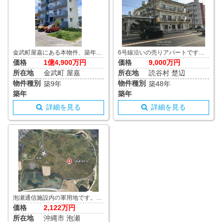
金武町屋嘉にある本物件、築年数も浅く設備も充実し宿泊施設として稼働中。 サンライズも楽しめる屋嘉ビーチまで徒歩２分、物件３階、４階部分から海が望めます。 1LDKと単身・カップルにオススメの間取りが計８部屋。 最寄りの屋嘉インターチェンジまでは車で約５分（約2km）、那覇空港からも高速利用でアクセスし易く、本島北部への中継地としても便利。
6号線沿いの売りアパートです！用途も色々可能な立地です♪太陽光パネルあり。詳しくはお問い合わせくださいませ♪ お部屋によってはオーシャンビューとなってます。
価格
1億4,900万円
価格
9,000万円
所在地
金武町 屋嘉
所在地
読谷村 楚辺
物件種別
物件種別
築9年
築48年
築年
築年
詳細を見る
詳細を見る
泡瀬通信施設内の軍用地です。住宅見込地、令和6年度賃貸料433,120円 借地料日割り精算いたします。 49倍
価格
2,122万円
所在地
沖縄市 泡瀬