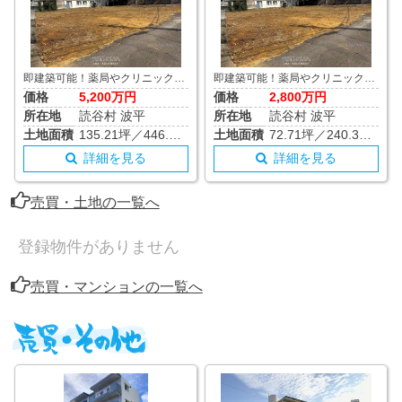
即建築可能！薬局やクリニック等の揃ったイオンタウン座喜味店徒歩3分！小学校まで徒歩7分とファミリーには生活便利です。 敷地平坦地で整形地、セットバックを要します。 角地となっております♪
即建築可能！薬局やクリニック等の揃ったイオンタウン座喜味店徒歩3分！小学校まで徒歩7分とファミリーには生活便利です。 敷地平坦地で整形地、セットバックを要します。 角地となっております♪
価格
5,200万円
価格
2,800万円
所在地
読谷村 波平
所在地
読谷村 波平
土地面積
135.21坪／446.98m²
土地面積
72.71坪／240.37m²
詳細を見る
詳細を見る
売買・土地の一覧へ
登録物件がありません
売買・マンションの一覧へ