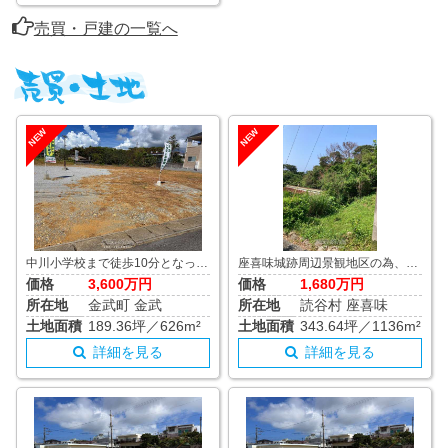
売買・戸建の一覧へ
NEW
NEW
中川小学校まで徒歩10分となっており、土地平坦で整形地、高さ制限あり 住宅やアパート建築等にお薦めです。
座喜味城跡周辺景観地区の為、各諸条件有り、開発申請許可を要します。高さ制限10ｍ以内 緑豊かな環境と世界遺産を見上げる穏やかな空気が流れるエリアです。
価格
3,600万円
価格
1,680万円
所在地
金武町 金武
所在地
読谷村 座喜味
土地面積
189.36坪／626m²
土地面積
343.64坪／1136m²
詳細を見る
詳細を見る