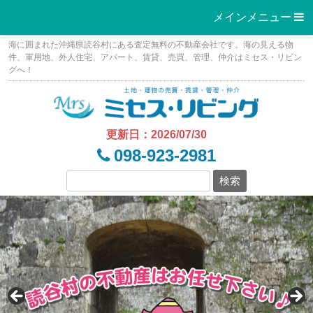
メインメニュー 
Skip
海に囲まれた沖縄県読谷村にある査定無料の不動産会社です。海の見える物
to
件、軍用地、外人住宅、アパート、賃貸、売買、管理、仲介はミセス・リビン
グへ！
content
更新日：2026/07/30
098-923-2981