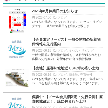
2026年8月休業日のお知らせ
2026.07.30
ブログ
いつもお世話になっております。 ミセス・リビン
グです。 8月の休業日をお知らせ致しま…
【会員限定サービス】一般公開前の新着物
件情報を先行案内
2026.06.18
ブログ, ミセス・リビング
一般公開前の新着物件情報を、条件登録されたお
客様へ先行案内 希望条件に合う物件情報…
【売地】座喜味城址近く343坪の広い土地
2026.06.16
ブログ, 売土地, 売買物件
いつもお世話になっております。 また、当社WEB
ページをお読み頂き誠にありがとうございます。
…
保護中: 【メール会員様限定・先行公開】座
喜味城跡近く、緑に包まれた土地
2026.06.09
ブログ, 売土地, 売買物件