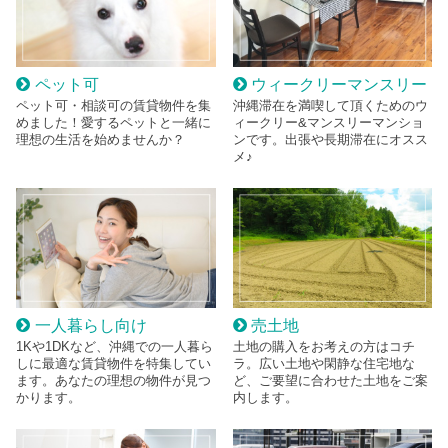
ペット可
ウィークリーマンスリー
ペット可・相談可の賃貸物件を集
沖縄滞在を満喫して頂くためのウ
めました！愛するペットと一緒に
ィークリー&マンスリーマンショ
理想の生活を始めませんか？
ンです。出張や長期滞在にオスス
メ♪
一人暮らし向け
売土地
1Kや1DKなど、沖縄での一人暮ら
土地の購入をお考えの方はコチ
しに最適な賃貸物件を特集してい
ラ。広い土地や閑静な住宅地な
ます。あなたの理想の物件が見つ
ど、ご要望に合わせた土地をご案
かります。
内します。