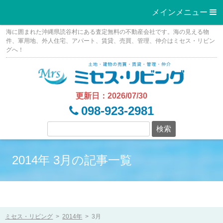
メインメニュー 
Skip
海に囲まれた沖縄県読谷村にある査定無料の不動産会社です。海の見える物
to
件、軍用地、外人住宅、アパート、賃貸、売買、管理、仲介はミセス・リビン
グへ！
content
更新日：2026/07/30
098-923-2981
2014年 3月の記事一覧
ミセス・リビング
>
2014年
>
3月