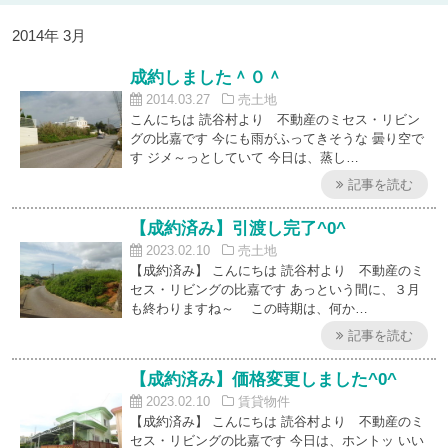
2014年 3月
成約しました＾０＾
2014.03.27
売土地
こんにちは 読谷村より 不動産のミセス・リビン
グの比嘉です 今にも雨がふってきそうな 曇り空で
す ジメ～っとしていて 今日は、蒸し…
記事を読む
【成約済み】引渡し完了^0^
2023.02.10
売土地
【成約済み】 こんにちは 読谷村より 不動産のミ
セス・リビングの比嘉です あっという間に、３月
も終わりますね～ この時期は、何か…
記事を読む
【成約済み】価格変更しました^0^
2023.02.10
賃貸物件
【成約済み】 こんにちは 読谷村より 不動産のミ
セス・リビングの比嘉です 今日は、ホントッ いい