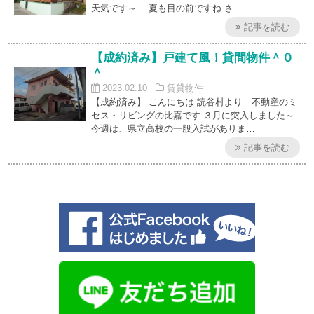
天気です～ 夏も目の前ですね さ…
記事を読む
【成約済み】戸建て風！貸間物件＾０
＾
2023.02.10
賃貸物件
【成約済み】 こんにちは 読谷村より 不動産のミ
セス・リビングの比嘉です ３月に突入しました～
今週は、県立高校の一般入試がありま…
記事を読む