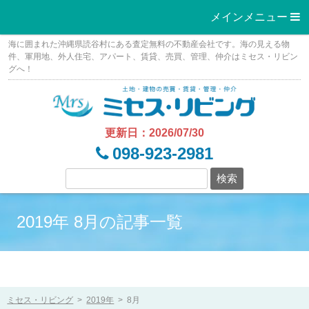
メインメニュー 
Skip
海に囲まれた沖縄県読谷村にある査定無料の不動産会社です。海の見える物
to
件、軍用地、外人住宅、アパート、賃貸、売買、管理、仲介はミセス・リビン
グへ！
content
更新日：2026/07/30
098-923-2981
2019年 8月の記事一覧
ミセス・リビング
>
2019年
>
8月