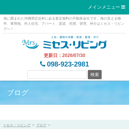
メインメニュー 
Skip
海に囲まれた沖縄県読谷村にある査定無料の不動産会社です。海の見える物
to
件、軍用地、外人住宅、アパート、賃貸、売買、管理、仲介はミセス・リビン
グへ！
content
更新日：2026/07/30
098-923-2981
ブログ
ミセス・リビング
>
ブログ
>