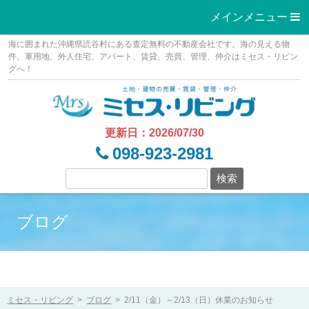
メインメニュー 
Skip
海に囲まれた沖縄県読谷村にある査定無料の不動産会社です。海の見える物
to
件、軍用地、外人住宅、アパート、賃貸、売買、管理、仲介はミセス・リビン
グへ！
content
更新日：2026/07/30
098-923-2981
ブログ
ミセス・リビング
>
ブログ
>
2/11（金）～2/13（日）休業のお知らせ