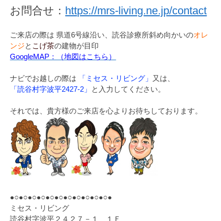
お問合せ：
https://mrs-living.ne.jp/contact
ご来店の際は 県道6号線沿い、読谷診療所斜め向かいの
オレ
ンジ
と
こげ茶
の建物が目印
GoogleMAP：（地図はこちら）
ナビでお越しの際は
「ミセス・リビング」
又は、
「読谷村字波平2427-2」
と入力してください。
それでは、貴方様のご来店を心よりお待ちしております。
●○●○●○●○●○●○●○●○●○●○●○●
ミセス・リビング
読谷村字波平２４２７－１ １Ｆ