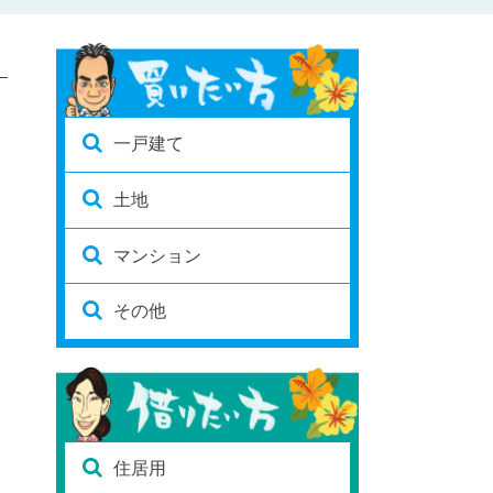
一戸建て
土地
マンション
その他
住居用