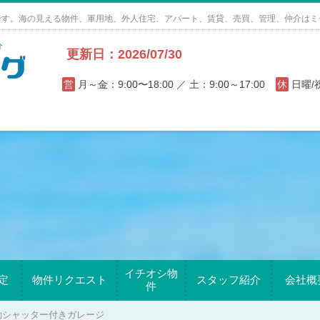
です。海の見える物件、軍用地、外人住宅、アパート、賃貸、売買、管理、仲介はミ
更新日：2026/07/30
営
月～金：9:00〜18:00 ／ 土：9:00～17:00
休
日曜
イチオシ物
定
物件リクエスト
スタッフ紹介
会社概
件
動シャッター付きガレージ