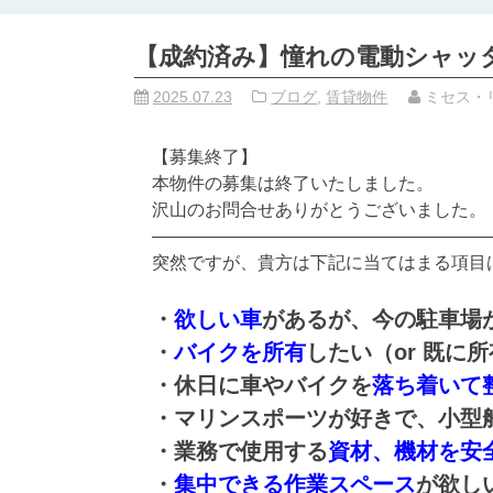
【成約済み】憧れの電動シャッ
2025.07.23
ブログ
,
賃貸物件
ミセス・
【募集終了】
本物件の募集は終了いたしました。
沢山のお問合せありがとうございました。
———————————————————
突然ですが、貴方は下記に当てはまる項目
・
欲しい車
があるが、今の駐車場
・
バイクを所有
したい（or 既に
・休日に車やバイクを
落ち着いて
・マリンスポーツが好きで、小型
・業務で使用する
資材、機材を安
・
集中できる作業スペース
が欲し