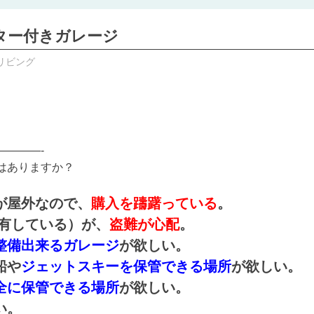
ター付きガレージ
リビング
————-
はありますか？
が屋外なので、
購入を躊躇っている
。
所有している）が、
盗難が心配
。
整備出来るガレージ
が欲しい。
船や
ジェットスキーを保管できる場所
が欲しい。
全に保管できる場所
が欲しい。
い。