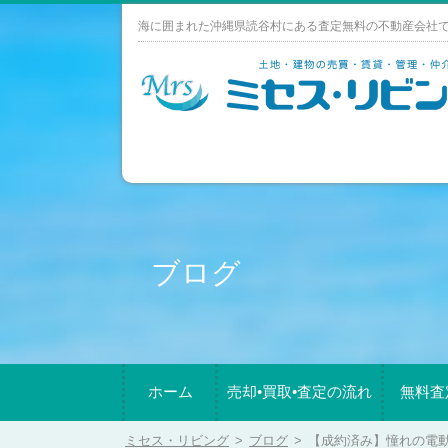
Skip
海に囲まれた沖縄県読谷村にある査定無料の不動産会社
to
content
ブログ
ホーム
売却•買取•査定の流れ
無料査
ミセス・リビング
>
ブログ
>
【成約済み】憧れの電