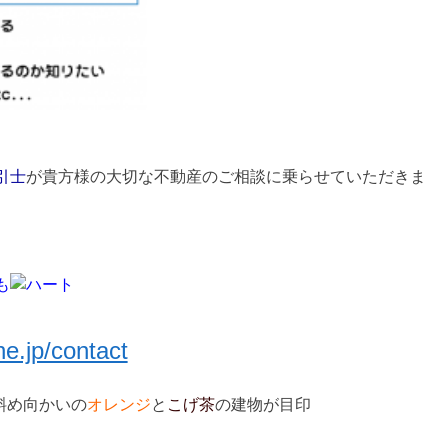
引士
が貴方様の大切な不動産のご相談に乗らせていただきま
も
ne.jp/contact
斜め向かいの
オレンジ
と
こげ茶
の建物が目印