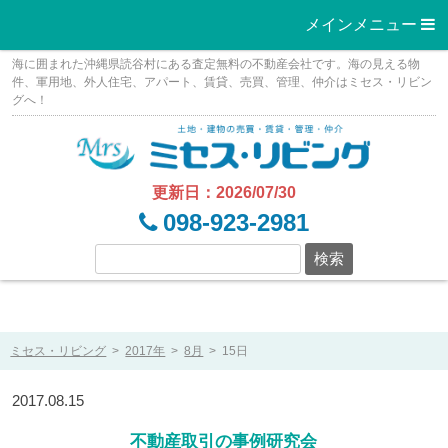
メインメニュー 
Skip
海に囲まれた沖縄県読谷村にある査定無料の不動産会社です。海の見える物
to
件、軍用地、外人住宅、アパート、賃貸、売買、管理、仲介はミセス・リビン
グへ！
content
更新日：2026/07/30
098-923-2981
ミセス・リビング
>
2017年
>
8月
>
15日
2017.08.15
不動産取引の事例研究会