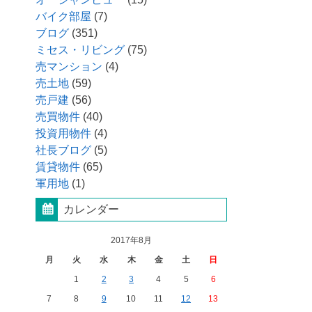
バイク部屋
(7)
ブログ
(351)
ミセス・リビング
(75)
売マンション
(4)
売土地
(59)
売戸建
(56)
売買物件
(40)
投資用物件
(4)
社長ブログ
(5)
賃貸物件
(65)
軍用地
(1)
カレンダー
2017年8月
月
火
水
木
金
土
日
1
2
3
4
5
6
7
8
9
10
11
12
13