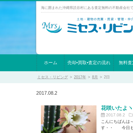
Skip
海に囲まれた沖縄県読谷村にある査定無料の不動産会社
to
content
ホーム
売却•買取•査定の流れ
無料査
ミセス・リビング
>
2017年
>
8月
>
2日
2017.08.2
花咲いたよヽ(
2017.08.2
こんにちばんは
す・・ 今日も