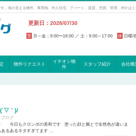
です。海の見える物件、軍用地、外人住宅、アパート、賃貸、売買、管理、仲介はミ
更新日：2026/07/30
営
月～金：9:00〜18:00 ／ 土：9:00～17:00
休
日曜
イチオシ物
定
物件リクエスト
スタッフ紹介
会社概
件
´▽｀)/
ブログ
～ 今日もクロンボの美和です 塗った顔と腕とで全然色が違いま
あるあるネタすぎてます …