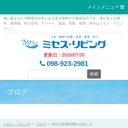
メインメニュー 
Skip
海に囲まれた沖縄県読谷村にある査定無料の不動産会社です。海の見える物
to
件、軍用地、外人住宅、アパート、賃貸、売買、管理、仲介はミセス・リビン
グへ！
content
更新日：2026/07/30
098-923-2981
ブログ
ミセス・リビング
>
ブログ
>
本日の営業時間のお知らせ