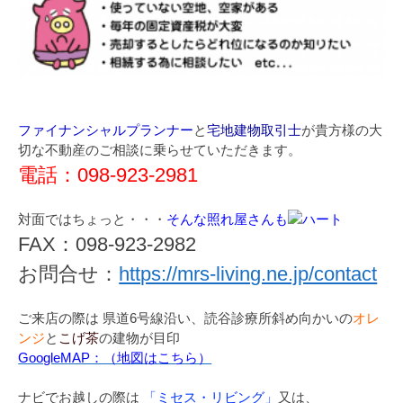
ファイナンシャルプランナー
と
宅地建物取引士
が貴方様の大
切な不動産のご相談に乗らせていただきます。
電話：098-923-2981
対面ではちょっと・・・
そんな照れ屋さんも
FAX：098-923-2982
お問合せ：
https://mrs-living.ne.jp/contact
ご来店の際は 県道6号線沿い、読谷診療所斜め向かいの
オレ
ンジ
と
こげ茶
の建物が目印
GoogleMAP：（地図はこちら）
ナビでお越しの際は
「ミセス・リビング」
又は、