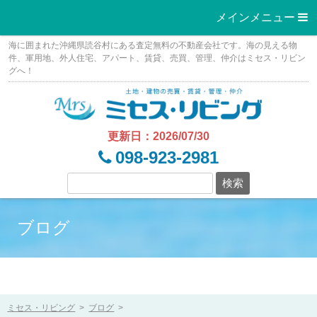
メインメニュー 
Skip
海に囲まれた沖縄県読谷村にある査定無料の不動産会社です。海の見える物
to
件、軍用地、外人住宅、アパート、賃貸、売買、管理、仲介はミセス・リビン
グへ！
content
更新日：2026/07/30
098-923-2981
ブログ
ミセス・リビング
>
ブログ
>