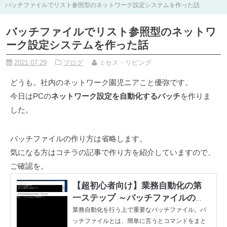
バッチファイルでリスト参照型のネットワーク設定システムを作った話
バッチファイルでリスト参照型のネットワ
ーク設定システムを作った話
2021.07.29
ブログ
ミセス・リビング
どうも。社内のネットワーク園児ニアこと優弥です。
今日はPCの
ネットワーク設定を自動化するバッチ
を作りま
した。
バッチファイルの作り方は省略します。
気になる方はコチラの記事で作り方を紹介していますので、
ご確認を。
【超初心者向け】業務自動化の第
一ステップ ～バッチファイルの作
成編～ | ミセス・リビング – 沖縄
業務自動化を行う上で重要なバッチファイル。バ
県読谷村
ッチファイルとは、簡単に言うとコマンドをまと