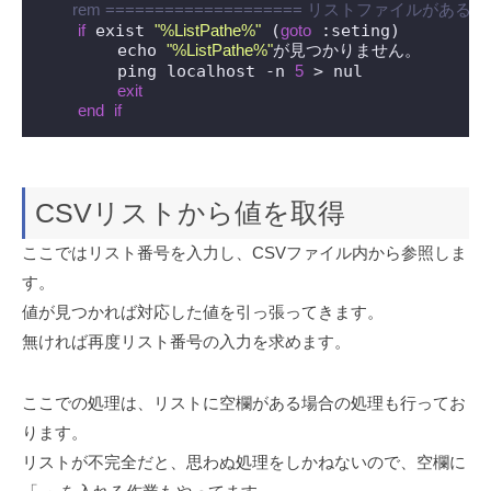
 rem ==================== リストファイルがあるか確
if
 exist 
"%ListPathe%"
 (
goto
 :seting)

        echo 
"%ListPathe%"
が見つかりません。

        ping localhost -n 
5
 > nul

exit
end
if
CSVリストから値を取得
ここではリスト番号を入力し、CSVファイル内から参照しま
す。
値が見つかれば対応した値を引っ張ってきます。
無ければ再度リスト番号の入力を求めます。
ここでの処理は、リストに空欄がある場合の処理も行ってお
ります。
リストが不完全だと、思わぬ処理をしかねないので、空欄に