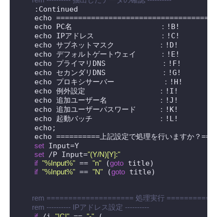
    :Continued

    echo =====================================
    echo PC名　　　　　　　　　　　　：!B!

    echo IPアドレス　　　　　　　　　：!C!

    echo サブネットマスク　　　　　　：!D!

    echo デフォルトゲートウェイ　　  ：!E!

    echo プライマリDNS　　　　　　　 ：!F!

    echo セカンダリDNS　　　　　　　 ：!G!

    echo プロキシサーバー           ：!H!

    echo 例外設定　　　　　　　　　　：!I!

    echo 追加ユーザー名　　　　　　　：!J!

    echo 追加ユーザーパスワード　　　：!K!

    echo 起動バッチ　　　　　　　　　：!L!

    echo;

    echo ==========上記設定で処理を行いますか？=====
set
 Input=Y

set
 /P Input=
"(Y/N)[Y]:"
if
"%Input%"
 == 
"n"
 (
goto
 title)

if
"%Input%"
 == 
"N"
 (
goto
 title)

 rem ==================== 処理実行 ===========
 rem ---------- IPアドレス設定 ----------
if
 /i 
"!C!"
 == 
"-"
 (
