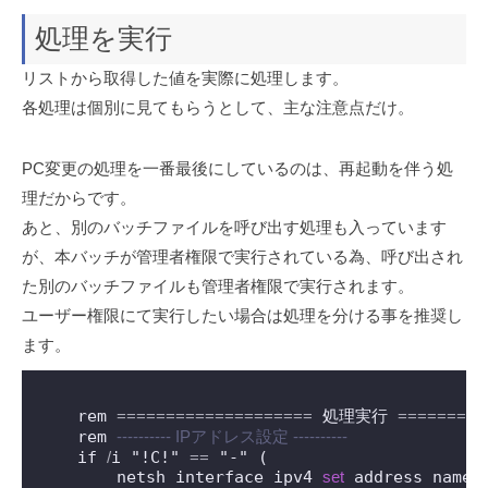
処理を実行
リストから取得した値を実際に処理します。
各処理は個別に見てもらうとして、主な注意点だけ。
PC変更の処理を一番最後にしているのは、再起動を伴う処
理だからです。
あと、別のバッチファイルを呼び出す処理も入っています
が、本バッチが管理者権限で実行されている為、呼び出され
た別のバッチファイルも管理者権限で実行されます。
ユーザー権限にて実行したい場合は処理を分ける事を推奨し
ます。
    rem 
=
=
=
=
=
=
=
=
=
=
=
=
=
=
=
=
=
=
=
=
 処理実行 
=
=
=
=
=
=
=
=
=
    rem 
---------- IPアドレス設定 ----------
    if 
/
i "!C!" 
=
=
 "-" (

        netsh interface ipv4 
set
 address name
=