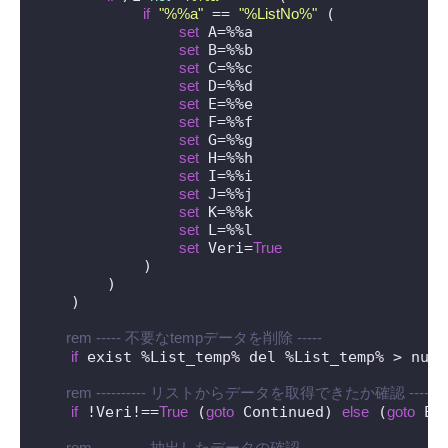
if
"%%a"
 == 
"%ListNo%"
 (

set
 A=%%a

set
 B=%%b

set
 C=%%c

set
 D=%%d

set
 E=%%e

set
 F=%%f

set
 G=%%g

set
 H=%%h

set
 I=%%i

set
 J=%%j

set
 K=%%k

set
 L=%%l

set
 Veri=
True
            )

        )

    )

 rem ----- 不要なtempデータを削除 -----
if
 exist %List_temp% del %List_temp% > nul

 rem ---------- リストからデータを取得できたか確認 --------
if
 !Veri!==
True
 (
goto
 Continued) 
else
 (
goto
 EXI
 rem ---------- 抽出したデータの確認 ----------