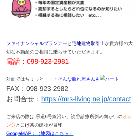
ファイナンシャルプランナー
と
宅地建物取引士
が貴方様の大
切な不動産のご相談に乗らせていただきます。
電話：098-923-2981
対面ではちょっと・・・
そんな照れ屋さんも
FAX：098-923-2982
お問合せ：
https://mrs-living.ne.jp/contact
ご来店の際は 県道6号線沿い、読谷診療所斜め向かいの
オレ
ンジ
と
こげ茶
の建物が目印
GoogleMAP：（地図はこちら）