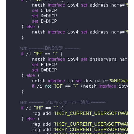
        netsh 
interface
 ipv4 
set
 address name=
"%N
set
 C=DHCP

set
 D=DHCP

set
 E=DHCP

    ) 
else
 (

        netsh 
interface
 ipv4 
set
 address name=
"%N
    )

 rem ---------- DNS設定 ----------
if
 /i 
"!F!"
 == 
"-"
 (

        netsh 
interface
 ipv4 
set
 dnsservers name=
set
 F=DHCP

set
 G=DECP

    ) 
else
 (

        netsh 
interface
 ip 
set
 dns name=
"%NICname
if
 /i 
not
"!G!"
 == 
"-"
 (netsh 
interface
 ipv4 
    )

 rem ---------- プロキシサーバー追加 ----------
if
 /i 
"!H!"
 == 
"-"
 (

        reg add 
"HKEY_CURRENT_USER\SOFTWARE\Micros
    ) 
else
 (

        reg add 
"HKEY_CURRENT_USER\SOFTWARE\Micros
        reg add 
"HKEY_CURRENT_USER\SOFTWARE\Micros