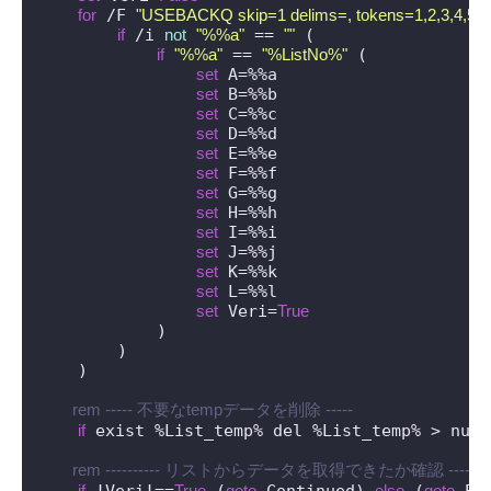
for
 /F 
"USEBACKQ skip=1 delims=, tokens=1,2,3,4,5,6,7
if
 /i 
not
"%%a"
 == 
""
 (

if
"%%a"
 == 
"%ListNo%"
 (

set
 A=%%a

set
 B=%%b

set
 C=%%c

set
 D=%%d

set
 E=%%e

set
 F=%%f

set
 G=%%g

set
 H=%%h

set
 I=%%i

set
 J=%%j

set
 K=%%k

set
 L=%%l

set
 Veri=
True
            )

        )

    )

 rem ----- 不要なtempデータを削除 -----
if
 exist %List_temp% del %List_temp% > nul

 rem ---------- リストからデータを取得できたか確認 --------
if
 !Veri!==
True
 (
goto
 Continued) 
else
 (
goto
 EXI