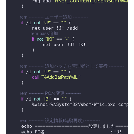
        reg add 
"HKEY_CURRENT_USER\SOFTWARE\Micros
    )

 rem ---------- ユーザー追加 ----------
if
 /i 
not
"!J!"
 == 
"-"
 (

        net user !J! /add

 rem pass追加
if
not
"!K!"
 == 
"-"
 (

            net user !J! !K!

        )

    )

 rem ---------- 追加バッチを管理者として実行 ----------
if
 /i 
not
"!L!"
 == 
"-"
 (

call
"%AddBatPath%!L!"
    )

 rem ---------- PC名変更 ----------
if
 /i 
not
"!B!"
 == 
"-"
 (

        %Windir%\System32\Wbem\Wmic.exe compu
    )

 rem ---------- 設定情報確認(再度) ----------
    echo ====================設定しました========
    echo PC名                        ：!B!
