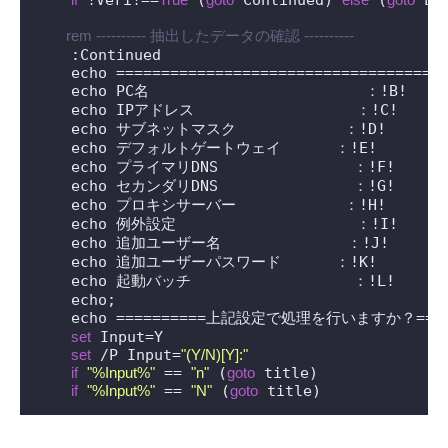
 rem ---------- 抽出したデータの確認 ----------
    :Continued

    echo =====================================
    echo PC名                        ：!B!

    echo IPアドレス                  ：!C!

    echo サブネットマスク            ：!D!

    echo デフォルトゲートウェイ      ：!E!

    echo プライマリDNS               ：!F!

    echo セカンダリDNS               ：!G!

    echo プロキシサーバー            ：!H!

    echo 例外設定                    ：!I!

    echo 追加ユーザー名              ：!J!

    echo 追加ユーザーパスワード      ：!K!

    echo 起動バッチ                  ：!L!

    echo;

    echo ==========上記設定で処理を行いますか？=====
set
 Input=Y

set
 /P Input=
"(Y/N)[Y]:"
if
"%Input%"
 == 
"n"
 (
goto
 title)

if
"%Input%"
 == 
"N"
 (
goto