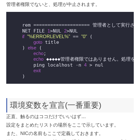
管理者権限でないと、処理が中止されます。
    rem ==================== 管理者として実行されて
    NET FILE 
1
>NUL 
2
>NUL

if
"%ERRORLEVEL%"
 == 
"0"
 (

goto
 title

    ) 
else
 (

echo
;

echo
 ◆◆◆◆◆管理者権限ではありません。処理を中止
        ping localhost -n 
4
 > nul

exit
環境変数を宣言(一番重要)
正直、触るのはココだけでいいはず…
設定をまとめたリストの場所をここで示しています。
また、NICの名前もここで定義しておきます。