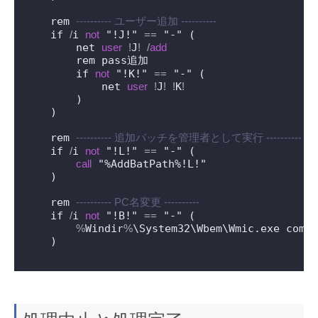
    rem 
---------- ユーザー追加 ----------
    if 
/
i 
not
 "!J!" 
=
=
 "-" (

        net 
user
!
J
!
/
add
        rem pass追加

        if 
not
 "!K!" 
=
=
 "-" (

            net 
user
!
J
!
!
K
!
        )

    )

    rem 
---------- 追加バッチを管理者として実行 ----------
    if 
/
i 
not
 "!L!" 
=
=
 "-" (

call
 "%AddBatPath%!L!"

    )

    rem 
---------- PC名変更 ----------
    if 
/
i 
not
 "!B!" 
=
=
 "-" (

%
Windir
%
\System32\Wbem\Wmic.exe comp
    )
