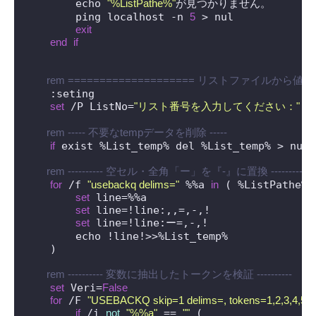
        echo 
"%ListPathe%"
が見つかりません。

        ping localhost -n 
5
 > nul

exit
end
if
 rem ==================== リストファイルから値を取
    :seting

set
 /P ListNo=
"リスト番号を入力してください："
 rem ----- 不要なtempデータを削除 -----
if
 exist %List_temp% del %List_temp% > nul

 rem ---------- 空セル・全角「ー」を『-』に置換 ----------
for
 /f 
"usebackq delims="
 %%a 
in
 ( %ListPathe% 
set
 line=%%a

set
 line=!line:,,=,-,!

set
 line=!line:ー=,-,!

        echo !line!>>%List_temp%

    )

 rem ---------- 変数に抽出したトークンを検証 ----------
set
 Veri=
False
for
 /F 
"USEBACKQ skip=1 delims=, tokens=1,2,3,4,5,6,7
if
 /i 
not
"%%a"
 == 
""
 (
