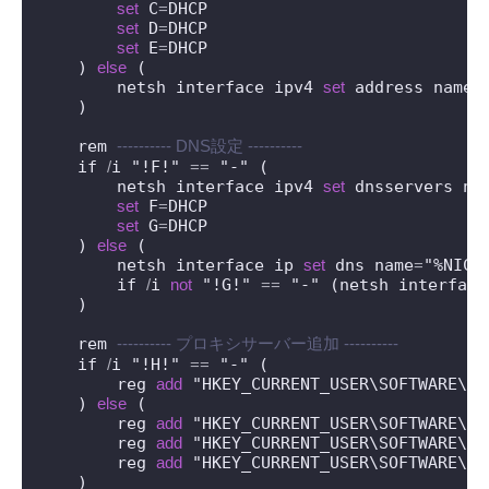
set
 C
=
DHCP

set
 D
=
DHCP

set
 E
=
DHCP

    ) 
else
 (

        netsh interface ipv4 
set
 address name
=
    )

    rem 
---------- DNS設定 ----------
    if 
/
i "!F!" 
=
=
 "-" (

        netsh interface ipv4 
set
 dnsservers na
set
 F
=
DHCP

set
 G
=
DHCP

    ) 
else
 (

        netsh interface ip 
set
 dns name
=
"%NICn
        if 
/
i 
not
 "!G!" 
=
=
 "-" (netsh interface
    )

    rem 
---------- プロキシサーバー追加 ----------
    if 
/
i "!H!" 
=
=
 "-" (

        reg 
add
 "HKEY_CURRENT_USER\SOFTWARE\Mi
    ) 
else
 (

        reg 
add
 "HKEY_CURRENT_USER\SOFTWARE\Mi
        reg 
add
 "HKEY_CURRENT_USER\SOFTWARE\Mi
        reg 
add
 "HKEY_CURRENT_USER\SOFTWARE\Mi
    )
