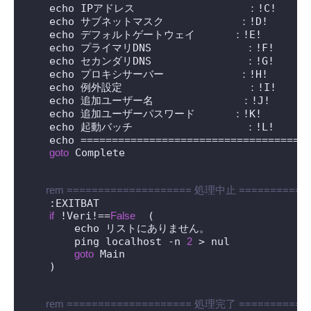
    echo IPアドレス                  ：!C!

    echo サブネットマスク            ：!D!

    echo デフォルトゲートウェイ      ：!E!

    echo プライマリDNS               ：!F!

    echo セカンダリDNS               ：!G!

    echo プロキシサーバー            ：!H!

    echo 例外設定                    ：!I!

    echo 追加ユーザー名              ：!J!

    echo 追加ユーザーパスワード      ：!K!

    echo 起動バッチ                  ：!L!

    echo =====================================
goto
 Complete

 rem ==================== 処理中止 ===========
    :EXITBAT

if
 !Veri!==
False
  (

        echo リストにありません。

        ping localhost -n 
2
 > nul

goto
 Main

    )

 rem ==================== 処理完了 ===========