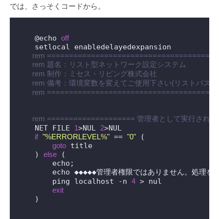
では、さっそくコードから。
    @echo 
off
    setlocal enabledelayedexpansion

 rem ======================================
 rem 題名：リスト型ネットワーク設定システム
 rem 制作：ミセス・リビング株式会社
 rem 備考：環境変数を変えてご使用下さい(リストパス・
 rem ======================================
 rem ==================== 管理者として実行されて
    NET FILE 
1
>NUL 
2
>NUL

if
"%ERRORLEVEL%"
 == 
"0"
 (

goto
 title

    ) 
else
 (

        echo;

        echo ◆◆◆◆◆管理者権限ではありません。処理を中
        ping localhost -n 
4
 > nul

exit
    )
