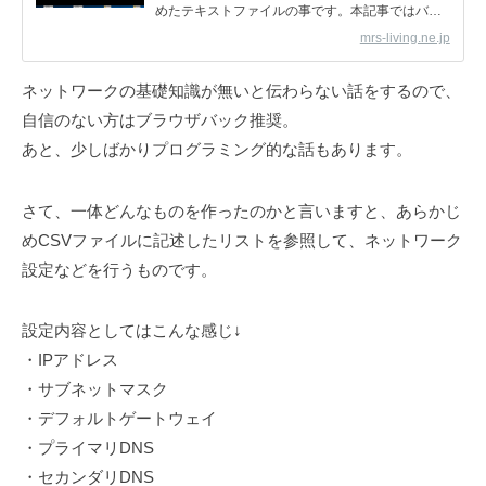
めたテキストファイルの事です。本記事ではバッ
チファイルの作成方法と、バッチファイルの実行
mrs-living.ne.jp
方法について超初心者でも分かるよう詳しく解説
しています。基礎基本を学び、バッチファイルを
ネットワークの基礎知識が無いと伝わらない話をするので、
用いた自動化を行っていきましょう。
自信のない方はブラウザバック推奨。
あと、少しばかりプログラミング的な話もあります。
さて、一体どんなものを作ったのかと言いますと、あらかじ
めCSVファイルに記述したリストを参照して、ネットワーク
設定などを行うものです。
設定内容としてはこんな感じ↓
・IPアドレス
・サブネットマスク
・デフォルトゲートウェイ
・プライマリDNS
・セカンダリDNS