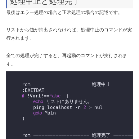
処理中止と処理完了
最後はエラー処理の場合と正常処理の場合の記述です。
リストから値が抽出されなければ、処理中止のコマンドが実
行されます。
全ての処理が完了すると、再起動のコマンドが実行されま
す。
    rem ==================== 処理中止 ==========
    :EXITBAT

if
 !Veri!==
False
  (

echo
 リストにありません。

        ping localhost -n 
2
 > nul

goto
 Main

    )

    rem ==================== 処理完了 ==========