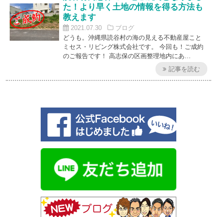
た！より早く土地の情報を得る方法も
教えます
2021.07.30
ブログ
どうも。沖縄県読谷村の海の見える不動産屋こと
ミセス・リビング株式会社です。 今回も！ご成約
のご報告です！ 高志保の区画整理地内にあ…
記事を読む