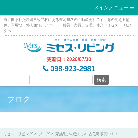
メインメニュー 
Skip
海に囲まれた沖縄県読谷村にある査定無料の不動産会社です。海の見える物
to
件、軍用地、外人住宅、アパート、賃貸、売買、管理、仲介はミセス・リビン
グへ！
content
更新日：2026/07/30
098-923-2981
ブログ
ミセス・リビング
>
ブログ
>
家族思いの逞しい中古住宅販売中！！