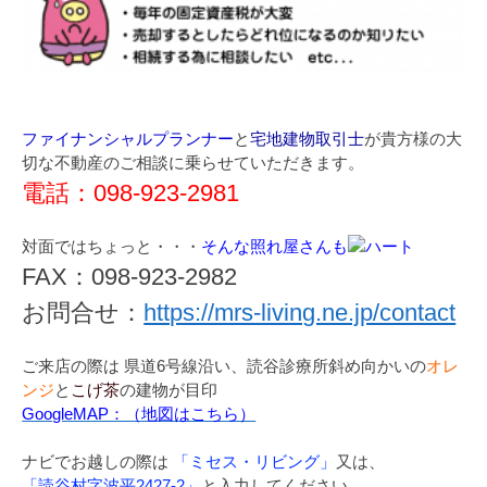
ファイナンシャルプランナー
と
宅地建物取引士
が貴方様の大
切な不動産のご相談に乗らせていただきます。
電話：098-923-2981
対面ではちょっと・・・
そんな照れ屋さんも
FAX：098-923-2982
お問合せ：
https://mrs-living.ne.jp/contact
ご来店の際は 県道6号線沿い、読谷診療所斜め向かいの
オレ
ンジ
と
こげ茶
の建物が目印
GoogleMAP：（地図はこちら）
ナビでお越しの際は
「ミセス・リビング」
又は、
「読谷村字波平2427-2」
と入力してください。