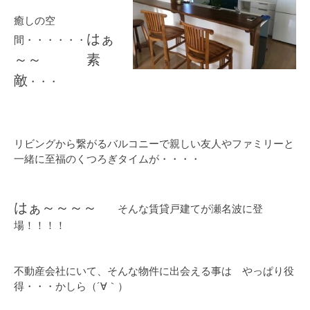
癒しの空
はぁ
間・・・・・・
～～
素
敵
・・・
リビングから繋がるバルコニーで親しい友人やファミリーと
一緒に至福のくつろぎタイムが・・・・
はぁ～～～～
そんな賃貸戸建てが瀬名波に登
場！！！！
不動産会社にいて、そんな物件に出会える事は やっぱり役
得・・・かしら（´∀｀）