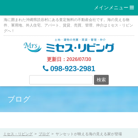
メインメニュー 
Skip
海に囲まれた沖縄県読谷村にある査定無料の不動産会社です。海の見える物
to
件、軍用地、外人住宅、アパート、賃貸、売買、管理、仲介はミセス・リビン
グへ！
content
更新日：2026/07/30
098-923-2981
ブログ
ミセス・リビング
>
ブログ
>
サンセットが映える海の見える家が登場