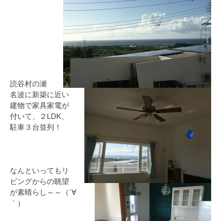
読谷村の瀬
名波に新築に近い
建物で家具家電が
付いて、２LDK、
駐車３台並列！
なんといってもリ
ビングからの眺望
が素晴らし～～（´∀
｀）