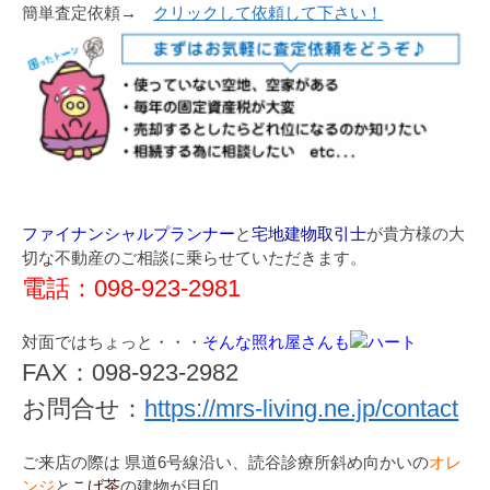
簡単査定依頼→
クリックして依頼して下さい！
ファイナンシャルプランナー
と
宅地建物取引士
が貴方様の大
切な不動産のご相談に乗らせていただきます。
電話：098-923-2981
対面ではちょっと・・・
そんな照れ屋さんも
FAX：098-923-2982
お問合せ：
https://mrs-living.ne.jp/contact
ご来店の際は 県道6号線沿い、読谷診療所斜め向かいの
オレ
ンジ
と
こげ茶
の建物が目印