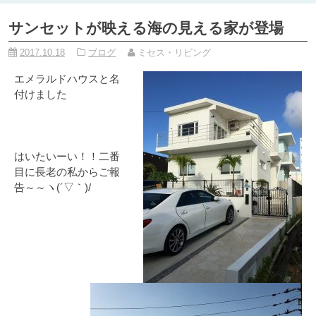
サンセットが映える海の見える家が登場
2017.10.18
ブログ
ミセス・リビング
エメラルドハウスと名
付けました
はいたいーい！！二番
目に長老の私からご報
告～～ヽ(´▽｀)/