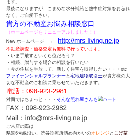
ます。
最後になりますが、こまめな水分補給と熱中症対策をお忘れ
なく、ご自愛下さい。
貴方の不動産お悩み相談窓口
（ホームページをリニューアルしました！）
http://mrs-living.ne.jp
New ホームページ →
不動産調査・価格査定も無料で行っています。
・いま手放すといくら位だろう？
・相続、贈与する場合の相談を行いたい
・今の住居を手放して、新しく住宅を取得したい・・・etc
ファイナンシャルプランナー
と
宅地建物取引士
が貴方様の大
切な不動産のご相談に乗らせていただきます。
電話：098-923-2981
対面ではちょっと・・・
そんな照れ屋さんも
FAX：098-923-2982
Mail：info@mrs-living.ne.jp
ご来店の際は
県道6号線沿い、読谷診療所斜め向かいの
オレンジ
と
こげ茶