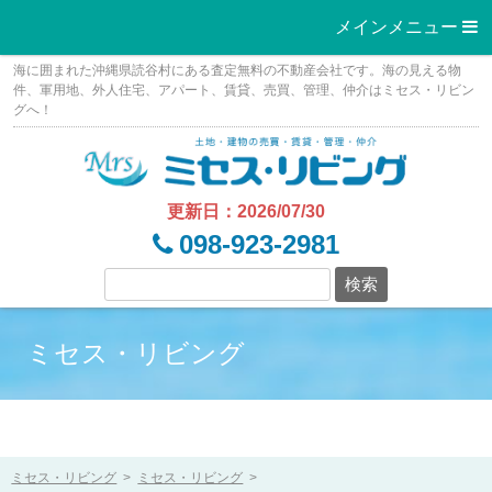
メインメニュー 
Skip
海に囲まれた沖縄県読谷村にある査定無料の不動産会社です。海の見える物
to
件、軍用地、外人住宅、アパート、賃貸、売買、管理、仲介はミセス・リビン
グへ！
content
更新日：2026/07/30
098-923-2981
ミセス・リビング
ミセス・リビング
>
ミセス・リビング
>