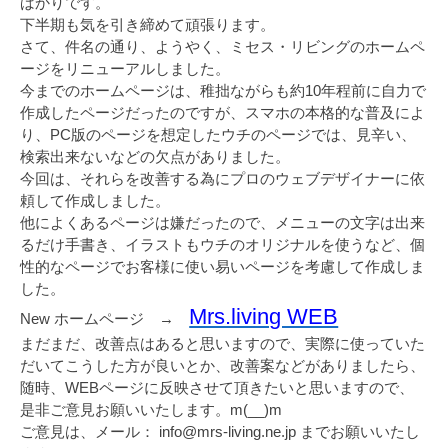
ばかりです。
下半期も気を引き締めて頑張ります。
さて、件名の通り、ようやく、ミセス・リビングのホームペ
ージをリニューアルしました。
今までのホームページは、稚拙ながらも約10年程前に自力で
作成したページだったのですが、スマホの本格的な普及によ
り、PC版のページを想定したウチのページでは、見辛い、
検索出来ないなどの欠点がありました。
今回は、それらを改善する為にプロのウェブデザイナーに依
頼して作成しました。
他によくあるページは嫌だったので、メニューの文字は出来
るだけ手書き、イラストもウチのオリジナルを使うなど、個
性的なページでお客様に使い易いページを考慮して作成しま
した。
Mrs.living WEB
New ホームページ →
まだまだ、改善点はあると思いますので、実際に使っていた
だいてこうした方が良いとか、改善案などがありましたら、
随時、WEBページに反映させて頂きたいと思いますので、
是非ご意見お願いいたします。m(__)m
ご意見は、メール： info@mrs-living.ne.jp までお願いいたし