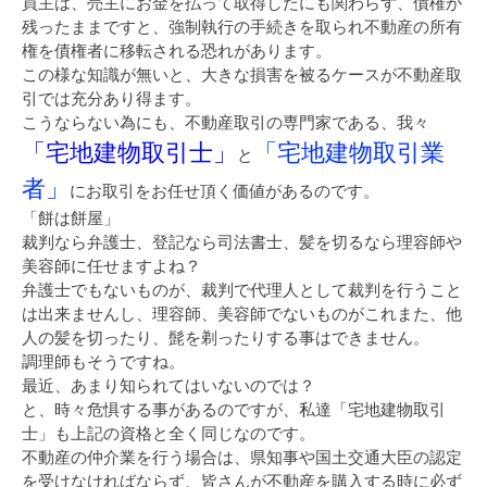
買主は、売主にお金を払って取得したにも関わらず、債権が
残ったままですと、強制執行の手続きを取られ不動産の所有
権を債権者に移転される恐れがあります。
この様な知識が無いと、大きな損害を被るケースが不動産取
引では充分あり得ます。
こうならない為にも、不動産取引の専門家である、我々
「宅地建物取引士」
「宅地建物取引業
と
者」
にお取引をお任せ頂く価値があるのです。
「餅は餅屋」
裁判なら弁護士、登記なら司法書士、髪を切るなら理容師や
美容師に任せますよね？
弁護士でもないものが、裁判で代理人として裁判を行うこと
は出来ませんし、理容師、美容師でないものがこれまた、他
人の髪を切ったり、髭を剃ったりする事はできません。
調理師もそうですね。
最近、あまり知られてはいないのでは？
と、時々危惧する事があるのですが、私達「宅地建物取引
士」も上記の資格と全く同じなのです。
不動産の仲介業を行う場合は、県知事や国土交通大臣の認定
を受けなければならず、皆さんが不動産を購入する時に必ず