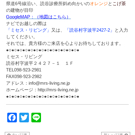
県道6号線沿い、読谷診療所斜め向かいの
オレンジ
と
こげ茶
の建物が目印
GoogleMAP：（地図はこちら）
ナビでお越しの際は
「ミセス・リビング」
又は、
「読谷村字波平2427-2」
と入力
してください。
それでは、貴方様のご来店を心よりお待ちしております。
●○●○●○●○●○●○●○●○●○●○●○●○●○●
ミセス・リビング
読谷村字波平２４２７－１ １Ｆ
TEL098-923-2981
FAX098-923-2982
アドレス：info@mrs-living.ne.jp
ホームページ：http://mrs-living.ne.jp
●○●○●○●○●○●○●○●○●○●○●○●○●○●
Facebook
Twitter
Line