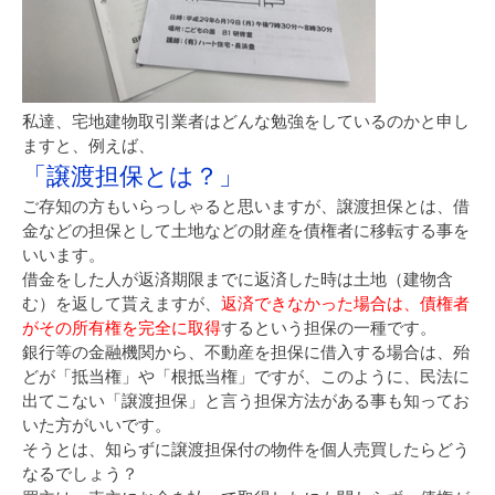
私達、宅地建物取引業者はどんな勉強をしているのかと申し
ますと、例えば、
「譲渡担保とは？」
ご存知の方もいらっしゃると思いますが、譲渡担保とは、借
金などの担保として土地などの財産を債権者に移転する事を
いいます。
借金をした人が返済期限までに返済した時は土地（建物含
む）を返して貰えますが、
返済できなかった場合は、債権者
がその所有権を完全に取得
するという担保の一種です。
銀行等の金融機関から、不動産を担保に借入する場合は、殆
どが「抵当権」や「根抵当権」ですが、このように、民法に
出てこない「譲渡担保」と言う担保方法がある事も知ってお
いた方がいいです。
そうとは、知らずに譲渡担保付の物件を個人売買したらどう
なるでしょう？