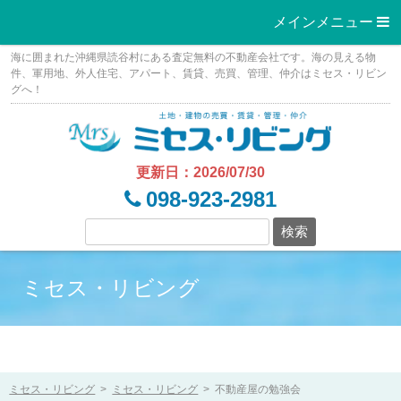
メインメニュー 
Skip
海に囲まれた沖縄県読谷村にある査定無料の不動産会社です。海の見える物
to
件、軍用地、外人住宅、アパート、賃貸、売買、管理、仲介はミセス・リビン
グへ！
content
更新日：2026/07/30
098-923-2981
ミセス・リビング
ミセス・リビング
>
ミセス・リビング
>
不動産屋の勉強会