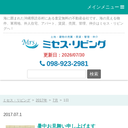
メインメニュー 
Skip
海に囲まれた沖縄県読谷村にある査定無料の不動産会社です。海の見える物
to
件、軍用地、外人住宅、アパート、賃貸、売買、管理、仲介はミセス・リビン
グへ！
content
更新日：2026/07/30
098-923-2981
ミセス・リビング
>
2017年
>
7月
>
1日
2017.07.1
暑中お見舞い申し上げます