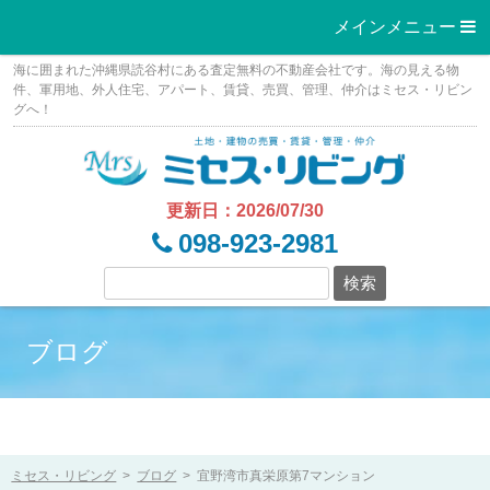
メインメニュー 
Skip
海に囲まれた沖縄県読谷村にある査定無料の不動産会社です。海の見える物
to
件、軍用地、外人住宅、アパート、賃貸、売買、管理、仲介はミセス・リビン
グへ！
content
更新日：2026/07/30
098-923-2981
ブログ
ミセス・リビング
>
ブログ
>
宜野湾市真栄原第7マンション