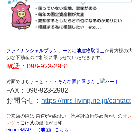
ファイナンシャルプランナー
と
宅地建物取引士
が貴方様の大
切な不動産のご相談に乗らせていただきます。
電話：098-923-2981
対面ではちょっと・・・
そんな照れ屋さんも
FAX：098-923-2982
お問合せ：
https://mrs-living.ne.jp/contact
ご来店の際は 県道6号線沿い、読谷診療所斜め向かいの
オレ
ンジ
と
こげ茶
の建物が目印
GoogleMAP：（地図はこちら）