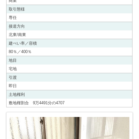
商業
取引態様
専任
接道方向
北東/南東
建ぺい率／容積
80％／400％
地目
宅地
引渡
即日
土地権利
敷地権割合 9万4491分の4707