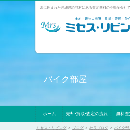
Skip
海に囲まれた沖縄県読谷村にある査定無料の不動産会社
to
content
バイク部屋
ホーム
売却•買取•査定の流れ
無料査
ミセス・リビング
>
ブログ
>
社長ブログ
>
バイク部