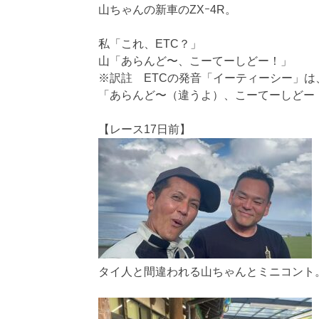
山ちゃんの新車のZXｰ4R。
私「これ、ETC？」
山「あらんど〜、こーてーしどー！」
※訳註 ETCの発音「イーティーシー」
「あらんど〜（違うよ）、こーてーしどー
【レース17日前】
タイ人と間違われる山ちゃんとミニコント