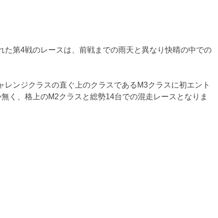
れた第4戦のレースは、前戦までの雨天と異なり快晴の中での
ャレンジクラスの直ぐ上のクラスであるM3クラスに初エント
無く、格上のM2クラスと総勢14台での混走レースとなりま