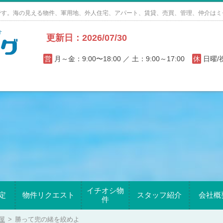
です。海の見える物件、軍用地、外人住宅、アパート、賃貸、売買、管理、仲介はミ
更新日：2026/07/30
営
月～金：9:00〜18:00 ／ 土：9:00～17:00
休
日曜
イチオシ物
定
物件リクエスト
スタッフ紹介
会社概
件
屋
>
勝って兜の緒を絞めよ