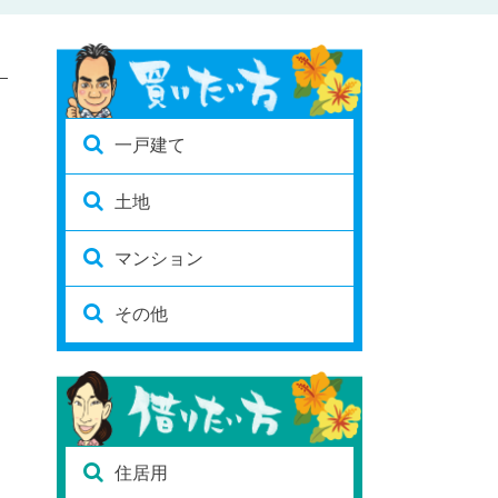
一戸建て
土地
マンション
その他
住居用