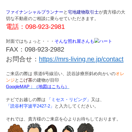
ファイナンシャルプランナー
と
宅地建物取引士
が貴方様の大
切な不動産のご相談に乗らせていただきます。
電話：098-923-2981
対面ではちょっと・・・
そんな照れ屋さんも
FAX：098-923-2982
お問合せ：
https://mrs-living.ne.jp/contact
ご来店の際は 県道6号線沿い、読谷診療所斜め向かいの
オレ
ンジ
と
こげ茶
の建物が目印
GoogleMAP：（地図はこちら）
ナビでお越しの際は
「ミセス・リビング」
又は、
「読谷村字波平2427-2」
と入力してください。
それでは、貴方様のご来店を心よりお待ちしております。