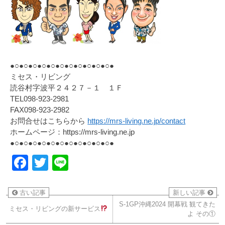
●○●○●○●○●○●○●○●○●○●○●○●
ミセス・リビング
読谷村字波平２４２７－１ １Ｆ
TEL098-923-2981
FAX098-923-2982
お問合せはこちらから
https://mrs-living.ne.jp/contact
ホームページ：https://mrs-living.ne.jp
●○●○●○●○●○●○●○●○●○●○●○●
Facebook
Twitter
Line
古い記事
新しい記事
S-1GP沖縄2024 開幕戦 観てきた
ミセス・リビングの新サービス
よ その①