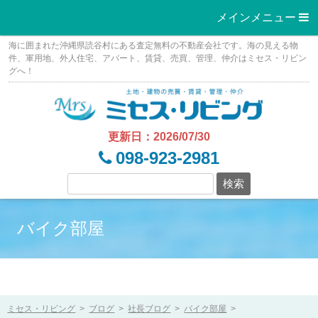
メインメニュー 
Skip
海に囲まれた沖縄県読谷村にある査定無料の不動産会社です。海の見える物
to
件、軍用地、外人住宅、アパート、賃貸、売買、管理、仲介はミセス・リビン
グへ！
content
更新日：2026/07/30
098-923-2981
バイク部屋
ミセス・リビング
>
ブログ
>
社長ブログ
>
バイク部屋
>