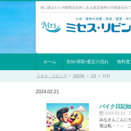
Skip
海に囲まれた沖縄県読谷村にある査定無料の不動産会社
to
content
ホーム
売却•買取•査定の流れ
無料査
ミセス・リビング
>
2024年
>
2月
>
21日
2024.02.21
バイク日記
2024.02.21
みなさんこんに
実は私・・・ 