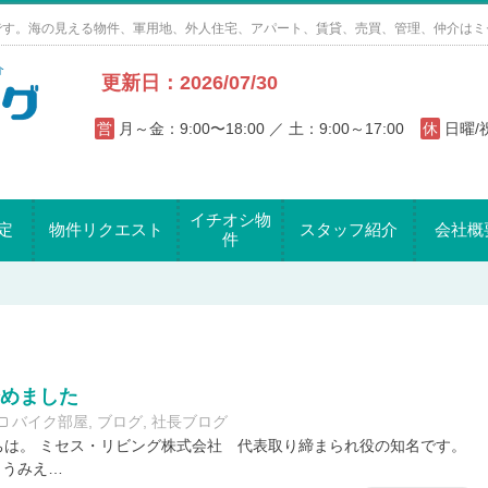
です。海の見える物件、軍用地、外人住宅、アパート、賃貸、売買、管理、仲介はミ
更新日：2026/07/30
営
月～金：9:00〜18:00 ／ 土：9:00～17:00
休
日曜
イチオシ物
定
物件リクエスト
スタッフ紹介
会社概
件
始めました
バイク部屋
,
ブログ
,
社長ブログ
ちは。 ミセス・リビング株式会社 代表取り締まられ役の知名です。
こうみえ…