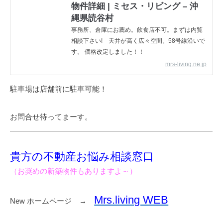
物件詳細 | ミセス・リビング – 沖
縄県読谷村
事務所、倉庫にお薦め。飲食店不可。まずは内覧
相談下さい! 天井が高く広々空間。58号線沿いで
す。 価格改定しました！！
mrs-living.ne.jp
駐車場は店舗前に駐車可能！
お問合せ待ってまーす。
貴方の不動産お悩み相談窓口
（お奨めの新築物件もありますよ～）
Mrs.living WEB
New ホームページ →