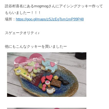
読谷村喜名にあるmogmogさんにアイシングクッキー作って
もらいましたー！！！
場所：
https://goo.gl/maps/z5JzEgTsm1mP99P48
スゲェークオリティ♪
他にもこんなクッキーを買いましたー