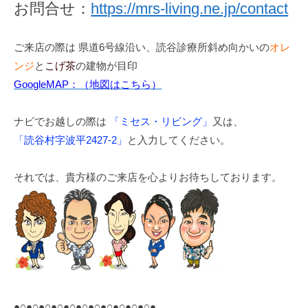
お問合せ：
https://mrs-living.ne.jp/contact
ご来店の際は 県道6号線沿い、読谷診療所斜め向かいの
オレ
ンジ
と
こげ茶
の建物が目印
GoogleMAP：（地図はこちら）
ナビでお越しの際は
「ミセス・リビング」
又は、
「読谷村字波平2427-2」
と入力してください。
それでは、貴方様のご来店を心よりお待ちしております。
●○●○●○●○●○●○●○●○●○●○●○●