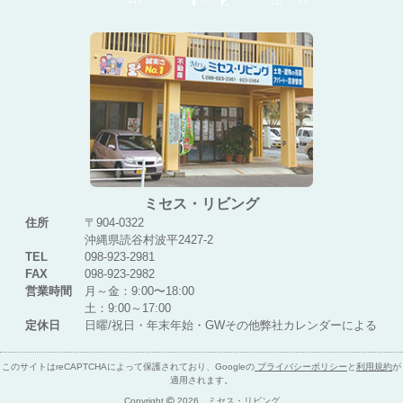
ミセス・リビング
住所
〒904-0322
沖縄県読谷村波平2427-2
TEL
098-923-2981
FAX
098-923-2982
営業時間
月～金：9:00〜18:00
土：9:00～17:00
定休日
日曜/祝日・年末年始・GWその他弊社カレンダーによる
このサイトはreCAPTCHAによって保護されており、Googleの
プライバシーポリシー
と
利用規約
が
適用されます。
Copyright
2026 ミセス・リビング