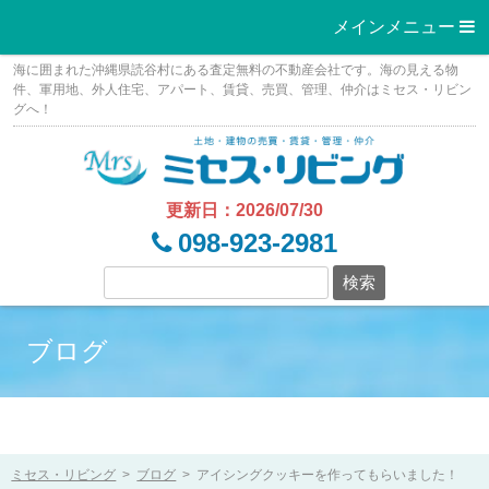
メインメニュー 
Skip
海に囲まれた沖縄県読谷村にある査定無料の不動産会社です。海の見える物
to
件、軍用地、外人住宅、アパート、賃貸、売買、管理、仲介はミセス・リビン
グへ！
content
更新日：2026/07/30
098-923-2981
ブログ
ミセス・リビング
>
ブログ
>
アイシングクッキーを作ってもらいました！