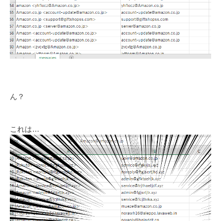
ん？
これは…