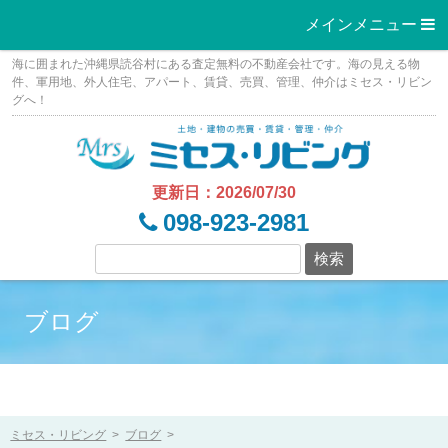
メインメニュー 
Skip
海に囲まれた沖縄県読谷村にある査定無料の不動産会社です。海の見える物
to
件、軍用地、外人住宅、アパート、賃貸、売買、管理、仲介はミセス・リビン
グへ！
content
更新日：2026/07/30
098-923-2981
ブログ
ミセス・リビング
>
ブログ
>