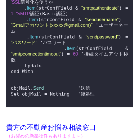
'SSL
暗号化を使うか

    .
Item
(strConfField & 
"smtpauthenticate"
) = 
1
'SMTP
認証(Basic認証)

    .
Item
(strConfField & 
"sendusername"
) = 
"Gmailアカウント(xxxxx@gmail.com)"
 'ユーザーネー
ム

    .
Item
(strConfField & 
"sendpassword"
) = 
"パスワード"
 'パスワード

    .
Item
(strConfField & 
"smtpconnectiontimeout"
) = 
60
 '接続タイムアウト秒
数

    .Update

end With

objMail.
Send
 		'送信

Set objMail = Nothing　	'後処理

貴方の不動産お悩み相談窓口
（お奨めの新築物件もありますよ～）