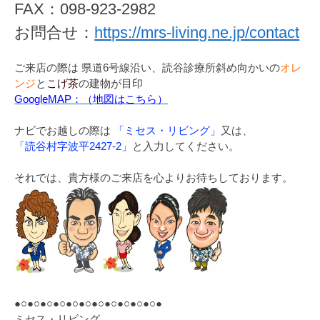
FAX：098-923-2982
お問合せ：
https://mrs-living.ne.jp/contact
ご来店の際は 県道6号線沿い、読谷診療所斜め向かいの
オレ
ンジ
と
こげ茶
の建物が目印
GoogleMAP：（地図はこちら）
ナビでお越しの際は
「ミセス・リビング」
又は、
「読谷村字波平2427-2」
と入力してください。
それでは、貴方様のご来店を心よりお待ちしております。
●○●○●○●○●○●○●○●○●○●○●○●
ミセス・リビング