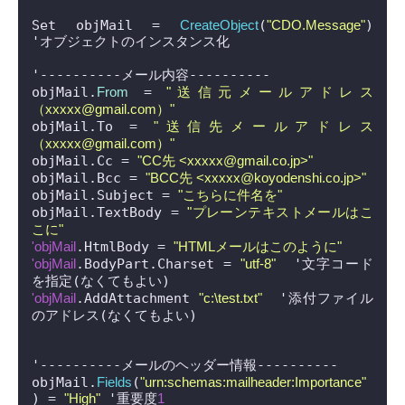
Set objMail = 
CreateObject
(
"CDO.Message"
)	
'オブジェクトのインスタンス化

'----------メール内容----------

objMail.
From
 = 
"送信元メールアドレス
（xxxxx@gmail.com）"
objMail.To = 
"送信先メールアドレス
（xxxxx@gmail.com）"
objMail.Cc = 
"CC先 <xxxxx@gmail.co.jp>"
objMail.Bcc = 
"BCC先 <xxxxx@koyodenshi.co.jp>"
objMail.Subject = 
"こちらに件名を"
objMail.TextBody = 
"プレーンテキストメールはこ
こに"
'objMail
.HtmlBody = 
"HTMLメールはこのように"
'objMail
.BodyPart.Charset = 
"utf-8"
  '文字コード
'objMail
.AddAttachment 
"c:\test.txt"
  '添付ファイル
のアドレス(なくてもよい)

'----------メールのヘッダー情報----------

objMail.
Fields
(
"urn:schemas:mailheader:Importance"
) = 
"High"
 '重要度
1