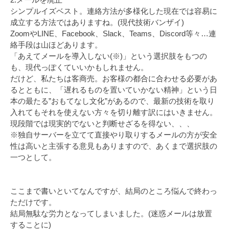
シンプルイズベスト。連絡方法が多様化した現在では容易に
成立する方法ではありますね。(現代技術バンザイ)
ZoomやLINE、Facebook、Slack、Teams、Discord等々…連
絡手段は山ほどあります。
「あえてメールを導入しない(※)」という選択肢をもつの
も、現代っぽくていいかもしれません。
だけど、私たちは客商売。お客様の都合に合わせる必要があ
るとともに、「遅れるものを置いていかない精神」という日
本の最たる”おもてなし文化”があるので、最新の技術を取り
入れてもそれを使えない方々を切り離す訳にはいきません。
現段階では現実的でないと判断せざるを得ない、、、
※独自サーバーを立てて直接やり取りするメールの方が安全
性は高いと主張する意見もありますので、あくまで選択肢の
一つとして。
ここまで書いといてなんですが、結局のところ悩んで終わっ
ただけです。
結局無駄な労力となってしまいました。(迷惑メールは放置
することに)