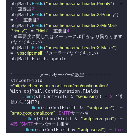
objMail.
Fields
(
"urn:schemas:mailheader:Priority"
) = 
1
 '重要度
2
objMail.
Fields
(
"urn:schemas:mailheader:X-Priority"
) 
= 
1
 '重要度
3
objMail.
Fields
(
"urn:schemas:mailheader:X-MsMail-
Priority"
) = 
"High"
 '重要度
4
'※重要度に関してはメーラーに項目がより異なります
(なくてもよい)

objMail.
Fields
(
"urn:schemas:mailheader:X-Mailer"
) 
= 
"vbscript mail"
 'メーラー(なくてもよい)

objMail.Fields.update

'----------メールサーバーの設定----------

strConfField 
=
"http://schemas.microsoft.com/cdo/configuration/"
With objMail.Configuration.Fields

    .
Item
(strConfField & 
"sendusing"
) = 
2
 '送
信方法(SMTP)

    .
Item
(strConfField & 
"smtpserver"
) = 
"smtp.googlemail.com"
'SMTP
サーバ名

    .
Item
(strConfField & 
"smtpserverport"
) = 
465
'SMTP
サーバポート番号

    .
Item
(strConfField & 
"smtpusessl"
) = 
true