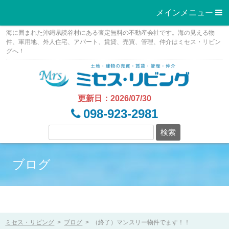
メインメニュー 
Skip
海に囲まれた沖縄県読谷村にある査定無料の不動産会社です。海の見える物
to
件、軍用地、外人住宅、アパート、賃貸、売買、管理、仲介はミセス・リビン
グへ！
content
更新日：2026/07/30
098-923-2981
ブログ
ミセス・リビング
>
ブログ
>
（終了）マンスリー物件でます！！