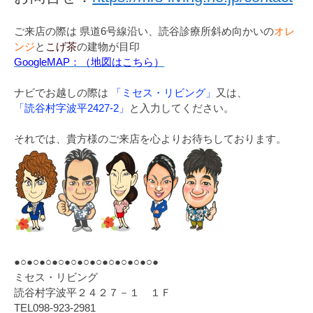
ご来店の際は 県道6号線沿い、読谷診療所斜め向かいの
オレ
ンジ
と
こげ茶
の建物が目印
GoogleMAP：（地図はこちら）
ナビでお越しの際は
「ミセス・リビング」
又は、
「読谷村字波平2427-2」
と入力してください。
それでは、貴方様のご来店を心よりお待ちしております。
●○●○●○●○●○●○●○●○●○●○●○●
ミセス・リビング
読谷村字波平２４２７－１ １Ｆ
TEL098-923-2981