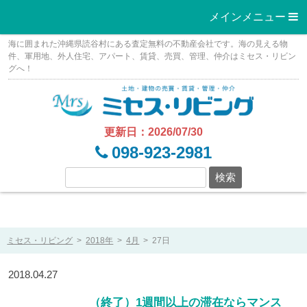
メインメニュー 
Skip
海に囲まれた沖縄県読谷村にある査定無料の不動産会社です。海の見える物
to
件、軍用地、外人住宅、アパート、賃貸、売買、管理、仲介はミセス・リビン
グへ！
content
更新日：2026/07/30
098-923-2981
ミセス・リビング
>
2018年
>
4月
>
27日
2018.04.27
（終了）1週間以上の滞在ならマンス