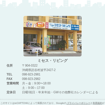
ミセス・リビング
住所
〒904-0322
沖縄県読谷村波平2427-2
TEL
098-923-2981
FAX
098-923-2982
営業時間
月～金：9:00〜18:00
土：9:00～17:00
定休日
日曜/祝日・年末年始・GWその他弊社カレンダーによる
このサイトはreCAPTCHAによって保護されており、Googleの
プライバシーポリシー
と
利用規約
が