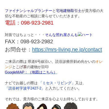
ファイナンシャルプランナー
と
宅地建物取引士
が貴方様の大
切な不動産のご相談に乗らせていただきます。
電話：098-923-2981
対面ではちょっと・・・
そんな照れ屋さんも
FAX：098-923-2982
お問合せ：
https://mrs-living.ne.jp/contact
ご来店の際は 県道6号線沿い、読谷診療所斜め向かいの
オレ
ンジ
と
こげ茶
の建物が目印
GoogleMAP：（地図はこちら）
ナビでお越しの際は
「ミセス・リビング」
又は、
「読谷村字波平2427-2」
と入力してください。
それでは、貴方様のご来店を心よりお待ちしております。