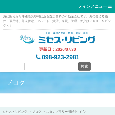
メインメニュー 
Skip
海に囲まれた沖縄県読谷村にある査定無料の不動産会社です。海の見える物
to
件、軍用地、外人住宅、アパート、賃貸、売買、管理、仲介はミセス・リビン
グへ！
content
更新日：2026/07/30
098-923-2981
ブログ
ミセス・リビング
>
ブログ
>
スタンプラリー開催中 (^^♪