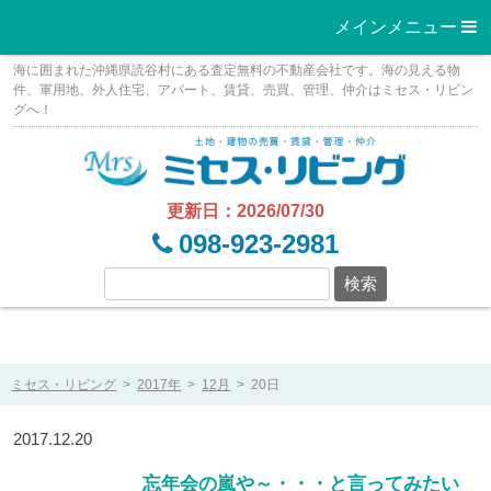
メインメニュー 
Skip
海に囲まれた沖縄県読谷村にある査定無料の不動産会社です。海の見える物
to
件、軍用地、外人住宅、アパート、賃貸、売買、管理、仲介はミセス・リビン
グへ！
content
更新日：2026/07/30
098-923-2981
ミセス・リビング
>
2017年
>
12月
>
20日
2017.12.20
忘年会の嵐や～・・・と言ってみたい