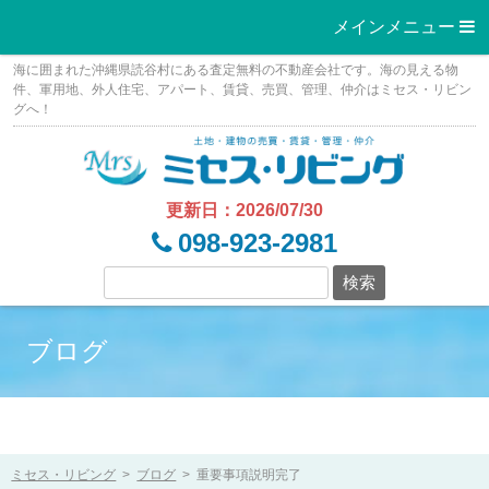
メインメニュー 
Skip
海に囲まれた沖縄県読谷村にある査定無料の不動産会社です。海の見える物
to
件、軍用地、外人住宅、アパート、賃貸、売買、管理、仲介はミセス・リビン
グへ！
content
更新日：2026/07/30
098-923-2981
ブログ
ミセス・リビング
>
ブログ
>
重要事項説明完了