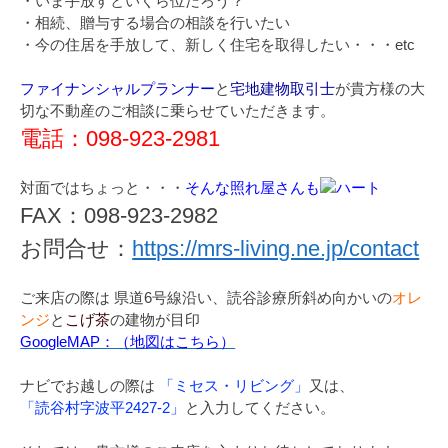
・いま手放すといくら位だろう？
・相続、贈与する場合の相談を行いたい
・今の住居を手放して、新しく住宅を取得したい・・・etc
ファイナンシャルプランナー
と
宅地建物取引士
が貴方様の大
切な不動産のご相談に乗らせていただきます。
電話：098-923-2981
対面ではちょっと・・・
そんな照れ屋さんも
FAX：098-923-2982
お問合せ：
https://mrs-living.ne.jp/contact
ご来店の際は 県道6号線沿い、読谷診療所斜め向かいの
オレ
ンジ
と
こげ茶
の建物が目印
GoogleMAP：（地図はこちら）
ナビでお越しの際は
「ミセス・リビング」
又は、
「読谷村字波平2427-2」
と入力してください。