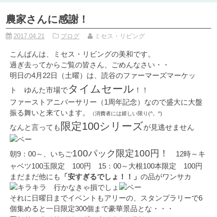
農家さんに感謝！
2017.04.21
ブログ
ミセス・リビング
こんばんは、ミセス・リビングの美和です。
過ぎ去ってからご覧の皆さん、ごめんなさい・・
明日の4月22日（土曜）は、読谷のファーマーズマーケッ
タイムセール
ト ゆんた市場で
！！
ファーストアニバーサリー（1周年記念）なので盛大に大盤
振る舞いと来ています。
（消費者には嬉しい限り(^。^)
限定100シリーズ
なんと言っても
が見逃せません
100パック限定100円！
朝9：00～、いちご
12時～キ
ャベツ100玉限定 100円 15：00～大根100本限定 100円
まだまだ他にも
「安すぎるでしょ！！」
の品がワンサカ
行かなきゃ損でしょ
それに日曜日までイベントもアリーの、スタンプラリーで6
個集めると一日限定300個まで豪華景品とな・・・