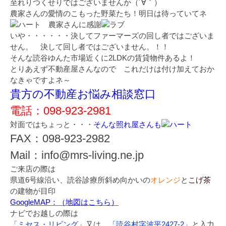
至れりつくせりではございませんか（´∀｀）
農家さんの愛情のこもった野菜たち！明日は待っていてネ
農家さんに感謝
いや・・・・・・決してファーマーズの回し者ではございま
せん。 決して回し者ではございません。！！
そんな読谷ゆんた市場近くに2LDKの賃貸物件あるよ！
とりあえず不動産屋さんなので これだけは付け加えておか
なきゃですよネ～
貴方の不動産お悩み相談窓口
電話：098-923-2981
対面ではちょっと・・・
そんな照れ屋さんも
FAX：098-923-2982
Mail：info@mrs-living.ne.jp
ご来店の際は
県道6号線沿い、読谷診療所斜め向かいの
オレンジ
と
こげ茶
の建物が目印
GoogleMAP：（地図はこちら）
ナビでお越しの際は
「ミセス・リビング」
又は、
「読谷村字波平2427-2」
と入力