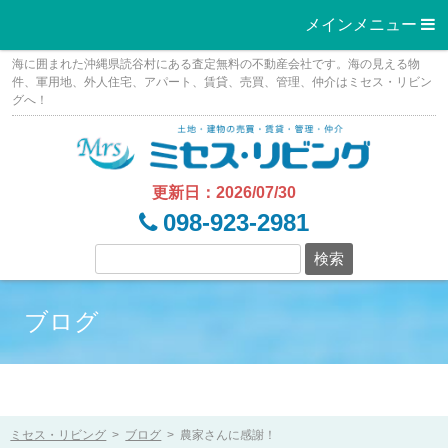
メインメニュー 
Skip
海に囲まれた沖縄県読谷村にある査定無料の不動産会社です。海の見える物
to
件、軍用地、外人住宅、アパート、賃貸、売買、管理、仲介はミセス・リビン
グへ！
content
更新日：2026/07/30
098-923-2981
ブログ
ミセス・リビング
>
ブログ
>
農家さんに感謝！