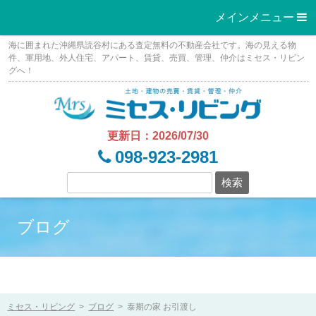
メインメニュー 
Skip
海に囲まれた沖縄県読谷村にある査定無料の不動産会社です。海の見える物
to
件、軍用地、外人住宅、アパート、賃貸、売買、管理、仲介はミセス・リビン
グへ！
content
更新日：2026/07/30
098-923-2981
ブログ
ミセス・リビング
>
ブログ
>
泰期の家 お引渡し