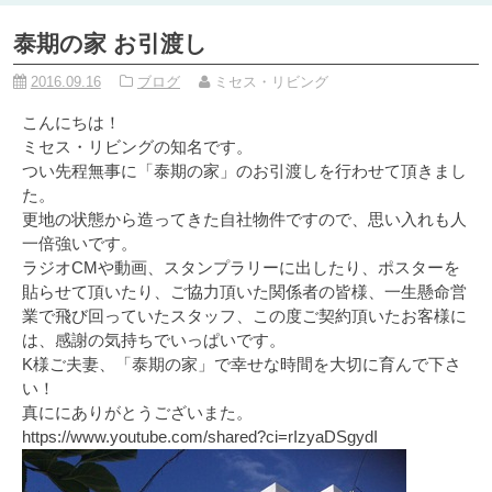
泰期の家 お引渡し
2016.09.16
ブログ
ミセス・リビング
こんにちは！
ミセス・リビングの知名です。
つい先程無事に「泰期の家」のお引渡しを行わせて頂きまし
た。
更地の状態から造ってきた自社物件ですので、思い入れも人
一倍強いです。
ラジオCMや動画、スタンプラリーに出したり、ポスターを
貼らせて頂いたり、ご協力頂いた関係者の皆様、一生懸命営
業で飛び回っていたスタッフ、この度ご契約頂いたお客様に
は、感謝の気持ちでいっぱいです。
K様ご夫妻、「泰期の家」で幸せな時間を大切に育んで下さ
い！
真ににありがとうございまた。
https://www.youtube.com/shared?ci=rIzyaDSgydI