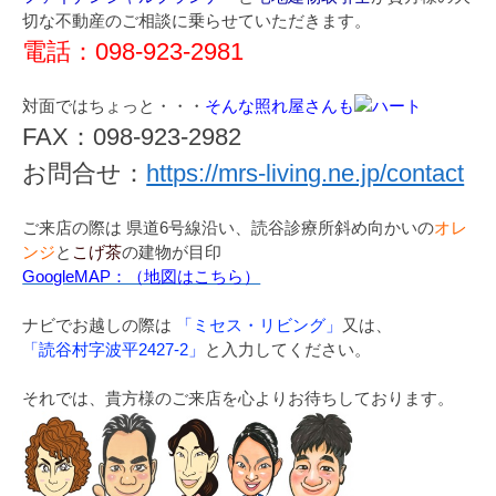
切な不動産のご相談に乗らせていただきます。
電話：098-923-2981
対面ではちょっと・・・
そんな照れ屋さんも
FAX：098-923-2982
お問合せ：
https://mrs-living.ne.jp/contact
ご来店の際は 県道6号線沿い、読谷診療所斜め向かいの
オレ
ンジ
と
こげ茶
の建物が目印
GoogleMAP：（地図はこちら）
ナビでお越しの際は
「ミセス・リビング」
又は、
「読谷村字波平2427-2」
と入力してください。
それでは、貴方様のご来店を心よりお待ちしております。