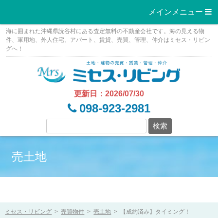
メインメニュー 
Skip
海に囲まれた沖縄県読谷村にある査定無料の不動産会社です。海の見える物
to
件、軍用地、外人住宅、アパート、賃貸、売買、管理、仲介はミセス・リビン
グへ！
content
更新日：2026/07/30
098-923-2981
売土地
ミセス・リビング
>
売買物件
>
売土地
>
【成約済み】タイミング！