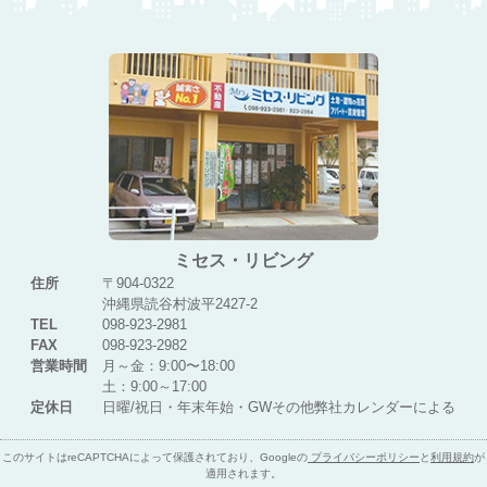
ミセス・リビング
住所
〒904-0322
沖縄県読谷村波平2427-2
TEL
098-923-2981
FAX
098-923-2982
営業時間
月～金：9:00〜18:00
土：9:00～17:00
定休日
日曜/祝日・年末年始・GWその他弊社カレンダーによる
このサイトはreCAPTCHAによって保護されており、Googleの
プライバシーポリシー
と
利用規約
が
適用されます。