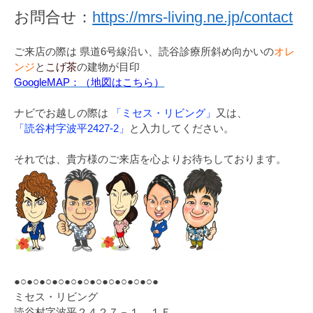
お問合せ：
https://mrs-living.ne.jp/contact
ご来店の際は 県道6号線沿い、読谷診療所斜め向かいの
オレ
ンジ
と
こげ茶
の建物が目印
GoogleMAP：（地図はこちら）
ナビでお越しの際は
「ミセス・リビング」
又は、
「読谷村字波平2427-2」
と入力してください。
それでは、貴方様のご来店を心よりお待ちしております。
●○●○●○●○●○●○●○●○●○●○●○●
ミセス・リビング
読谷村字波平２４２７－１ １Ｆ