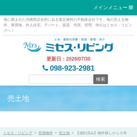
メインメニュー 
Skip
海に囲まれた沖縄県読谷村にある査定無料の不動産会社です。海の見える物
to
件、軍用地、外人住宅、アパート、賃貸、売買、管理、仲介はミセス・リビン
グへ！
content
更新日：2026/07/30
098-923-2981
売土地
ミセス・リビング
>
売買物件
>
売土地
>
【成約済み】物件探しから５年