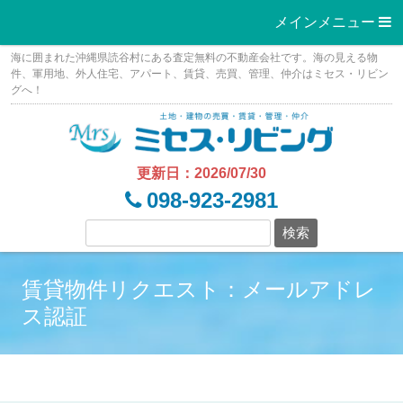
メインメニュー 
Skip
海に囲まれた沖縄県読谷村にある査定無料の不動産会社です。海の見える物
to
件、軍用地、外人住宅、アパート、賃貸、売買、管理、仲介はミセス・リビン
グへ！
content
更新日：2026/07/30
098-923-2981
賃貸物件リクエスト：メールアドレ
ス認証