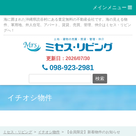
メインメニュー 
Skip
海に囲まれた沖縄県読谷村にある査定無料の不動産会社です。海の見える物
to
件、軍用地、外人住宅、アパート、賃貸、売買、管理、仲介はミセス・リビン
グへ！
content
更新日：2026/07/30
098-923-2981
イチオシ物件
ミセス・リビング
>
イチオシ物件
>
【会員限定】新着物件のお知らせ