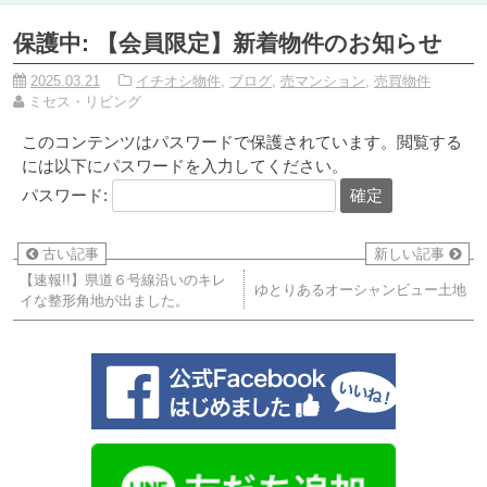
保護中: 【会員限定】新着物件のお知らせ
2025.03.21
イチオシ物件
,
ブログ
,
売マンション
,
売買物件
ミセス・リビング
このコンテンツはパスワードで保護されています。閲覧する
には以下にパスワードを入力してください。
パスワード:
古い記事
新しい記事
【速報!!】県道６号線沿いのキレ
ゆとりあるオーシャンビュー土地
イな整形角地が出ました。