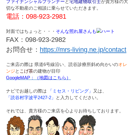
ファイナンシャルプランナー
と
宅地建物取引士
が貴方様の大
切な不動産のご相談に乗らせていただきます。
電話：098-923-2981
対面ではちょっと・・・
そんな照れ屋さんも
FAX：098-923-2982
お問合せ：
https://mrs-living.ne.jp/contact
ご来店の際は 県道6号線沿い、読谷診療所斜め向かいの
オレ
ンジ
と
こげ茶
の建物が目印
GoogleMAP：（地図はこちら）
ナビでお越しの際は
「ミセス・リビング」
又は、
「読谷村字波平2427-2」
と入力してください。
それでは、貴方様のご来店を心よりお待ちしております。