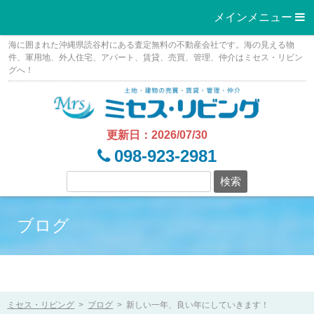
メインメニュー 
Skip
海に囲まれた沖縄県読谷村にある査定無料の不動産会社です。海の見える物
to
件、軍用地、外人住宅、アパート、賃貸、売買、管理、仲介はミセス・リビン
グへ！
content
更新日：2026/07/30
098-923-2981
ブログ
ミセス・リビング
>
ブログ
>
新しい一年、良い年にしていきます！