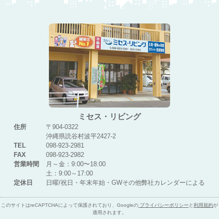
ミセス・リビング
住所
〒904-0322
沖縄県読谷村波平2427-2
TEL
098-923-2981
FAX
098-923-2982
営業時間
月～金：9:00〜18:00
土：9:00～17:00
定休日
日曜/祝日・年末年始・GWその他弊社カレンダーによる
このサイトはreCAPTCHAによって保護されており、Googleの
プライバシーポリシー
と
利用規約
が
適用されます。